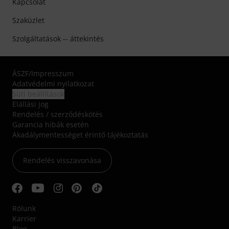
Kapcsolat
Szaküzlet
Szolgáltatások -- áttekintés
ÁSZF
/
Impresszum
Adatvédelmi nyilatkozat
Süti beállítások
Elállási jog
Rendelés / szerződéskötés
Garancia hibák esetén
Akadálymentességet érintő tájékoztatás
Rendelés visszavonása
Rólunk
Karrier
Blog