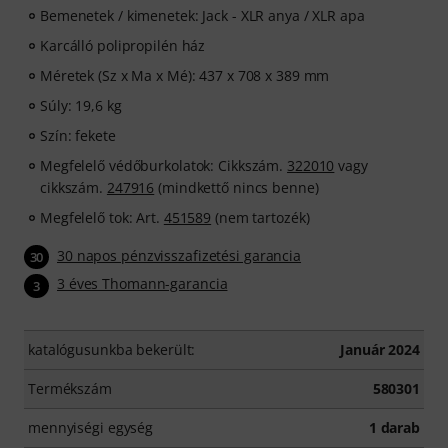
Bemenetek / kimenetek: Jack - XLR anya / XLR apa
Karcálló polipropilén ház
Méretek (Sz x Ma x Mé): 437 x 708 x 389 mm
Súly: 19,6 kg
Szín: fekete
Megfelelő védőburkolatok: Cikkszám.
322010
vagy
cikkszám.
247916
(mindkettő nincs benne)
Megfelelő tok: Art.
451589
(nem tartozék)
30 napos pénzvisszafizetési garancia
30
3 éves Thomann-garancia
3
katalógusunkba bekerült:
Január 2024
Termékszám
580301
mennyiségi egység
1 darab