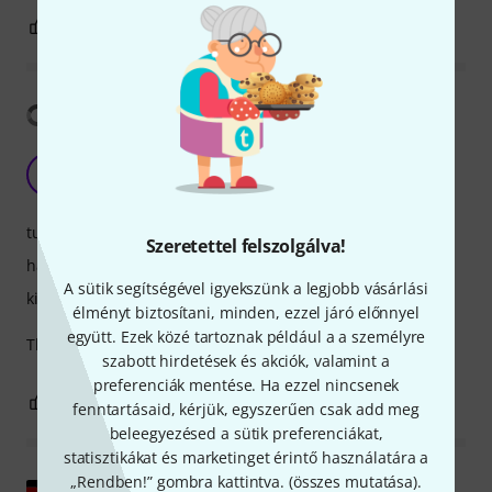
8
1
JELENTEM!
Fordítás megjelenítése
Very impressed
F
Fearg32 11.11.2024
tulajdonsagok
Szeretettel felszolgálva!
hangzás
A sütik segítségével igyekszünk a legjobb vásárlási
kivitelezés
élményt biztosítani, minden, ezzel járó előnnyel
együtt. Ezek közé tartoznak például a a személyre
Thanks for a great product
szabott hirdetések és akciók, valamint a
preferenciák mentése. Ha ezzel nincsenek
7
0
JELENTEM!
fenntartásaid, kérjük, egyszerűen csak add meg
beleegyezésed a sütik preferenciákat,
statisztikákat és marketinget érintő használatára a
„Rendben!” gombra kattintva. (
összes mutatása
).
Eredeti megjelenítése