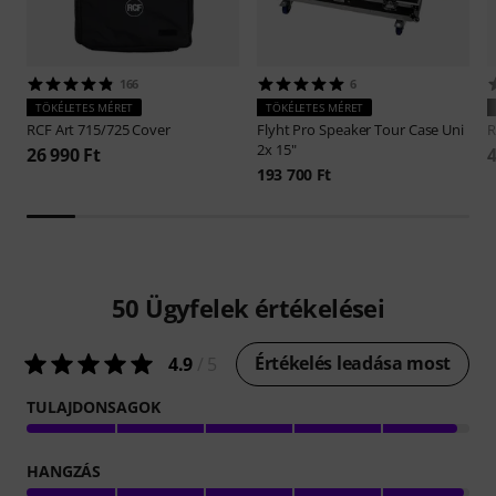
166
6
TÖKÉLETES MÉRET
TÖKÉLETES MÉRET
RCF
Art 715/725 Cover
Flyht Pro
Speaker Tour Case Uni
2x 15"
26 990 Ft
4
193 700 Ft
50
Ügyfelek értékelései
Értékelés leadása most
4.9
/ 5
TULAJDONSAGOK
HANGZÁS