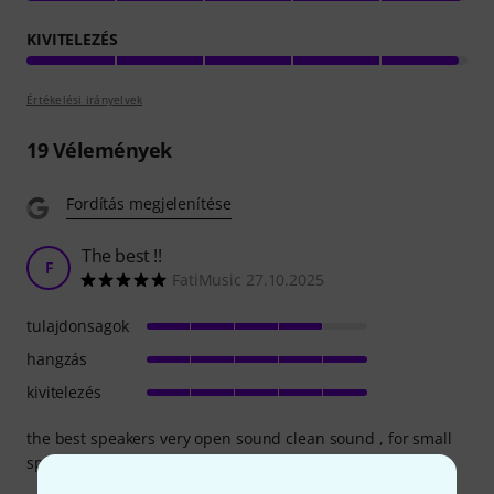
KIVITELEZÉS
Értékelési irányelvek
19
Vélemények
Fordítás megjelenítése
The best !!
F
FatiMusic 27.10.2025
tulajdonsagok
hangzás
kivitelezés
the best speakers very open sound clean sound , for small
spaces i use them without a Sub .