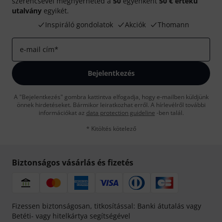
szerencsével megnyerheted a
50
egyenként
50 € értékű
utalvány
egyikét.
Inspiráló gondolatok
Akciók
Thomann
e-mail cím
*
Bejelentkezés
A "Bejelentkezés" gombra kattintva elfogadja, hogy e-mailben küldjünk
önnek hirdetéseket. Bármikor leiratkozhat erről. A hírlevélről további
információkat az
data protection guideline
-ben talál.
* Kitöltés kötelező
Biztonságos vásárlás és fizetés
Fizessen biztonságosan, titkosítással: Banki átutalás vagy
Betéti- vagy hitelkártya segítségével