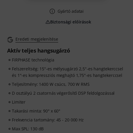
Gyártó adatai
Biztonsági előírások
Eredeti megjelenítése
Aktív teljes hangsugárzó
FiRPHASE technológia
Felszereltség: 15"-es mélysugárzó 2,5"-es hangtekerccsel
és 1"-es kompressziós meghajtó 1,75"-es hangtekerccsel
Teljesítmény: 1400 W csúcs, 700 W RMS
D osztályú 2 csatornás végerősítő DSP feldolgozással
Limiter
Takarási minta: 90° x 60°
Frekvencia tartomány: 45 - 20 000 Hz
Max SPL: 130 dB