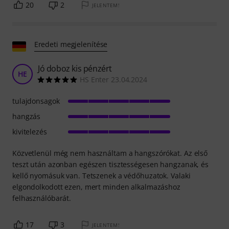
20
2
JELENTEM!
Eredeti megjelenítése
Jó doboz kis pénzért
HE
HS Enter 23.04.2024
tulajdonsagok
hangzás
kivitelezés
Közvetlenül még nem használtam a hangszórókat. Az első
teszt után azonban egészen tisztességesen hangzanak, és
kellő nyomásuk van. Tetszenek a védőhuzatok. Valaki
elgondolkodott ezen, mert minden alkalmazáshoz
felhasználóbarát.
17
3
JELENTEM!