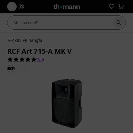
Keresés
Aktív FR hangfal
RCF Art 715-A MK V
4.9/5 csillag, összesen 50 értékelés alapján
(
50
)