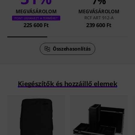
7%
MEGVÁSÁROLOM
MEGVÁSÁROLOM
RCF ART 912-A
PONT UGYANEZT A TERMÉKET
225 600 Ft
239 600 Ft
Összehasonlítás
Kiegészítők és hozzáillő elemek