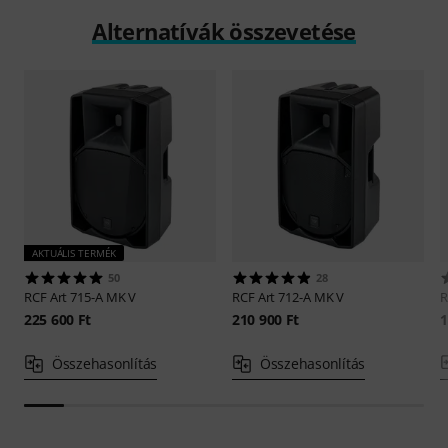
Alternatívák összevetése
AKTUÁLIS TERMÉK
50
28
RCF
Art 715-A MK V
RCF
Art 712-A MK V
225 600 Ft
210 900 Ft
1
Összehasonlítás
Összehasonlítás