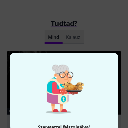
Tudtad?
Mind
Kalauz
KALAUZ
Microphone accessories
Szeretettel felszolgálva!