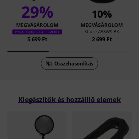
29%
10%
MEGVÁSÁROLOM
MEGVÁSÁROLOM
Shure A58WS BK
PONT UGYANEZT A TERMÉKET
5 699 Ft
2 699 Ft
Összehasonlítás
Kiegészítők és hozzáillő elemek