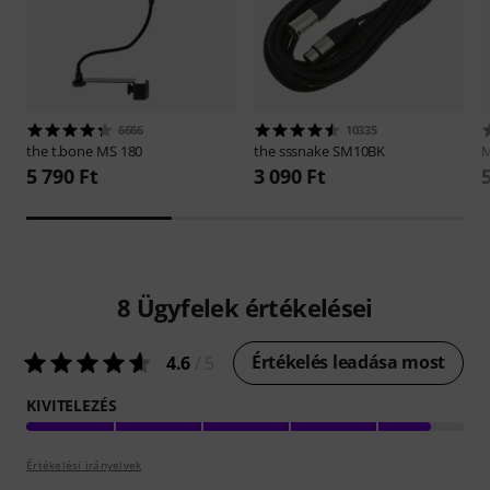
6666
10335
the t.bone
MS 180
the sssnake
SM10BK
M
5 790 Ft
3 090 Ft
8
Ügyfelek értékelései
Értékelés leadása most
4.6
/ 5
KIVITELEZÉS
Értékelési irányelvek