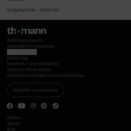
Szolgáltatások -- áttekintés
ÁSZF
/
Impresszum
Adatvédelmi nyilatkozat
Süti beállítások
Elállási jog
Rendelés / szerződéskötés
Garancia hibák esetén
Akadálymentességet érintő tájékoztatás
Rendelés visszavonása
Rólunk
Karrier
Blog