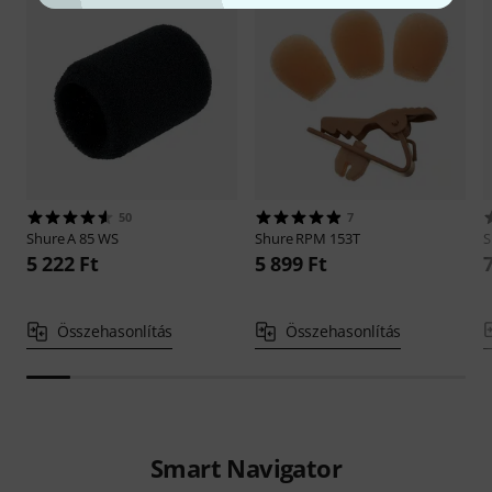
50
7
Shure
A 85 WS
Shure
RPM 153T
S
5 222 Ft
5 899 Ft
Összehasonlítás
Összehasonlítás
Smart Navigator