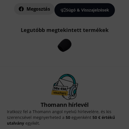
Megosztás
Súgó & Visszajelzések
Legutóbb megtekintett termékek
Thomann hírlevél
Iratkozz fel a Thomann angol nyelvű hírlevelére, és kis
szerencsével megnyerheted a
50
egyenként
50 € értékű
utalvány
egyikét.