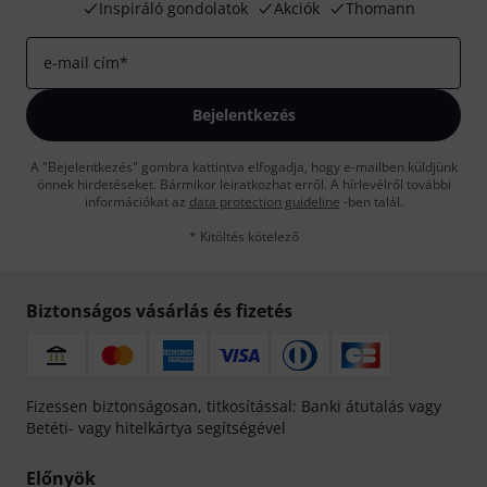
Inspiráló gondolatok
Akciók
Thomann
e-mail cím
*
Bejelentkezés
A "Bejelentkezés" gombra kattintva elfogadja, hogy e-mailben küldjünk
önnek hirdetéseket. Bármikor leiratkozhat erről. A hírlevélről további
információkat az
data protection guideline
-ben talál.
* Kitöltés kötelező
Biztonságos vásárlás és fizetés
Fizessen biztonságosan, titkosítással: Banki átutalás vagy
Betéti- vagy hitelkártya segítségével
Előnyök