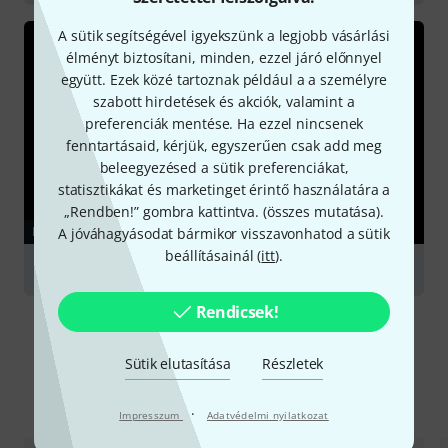
A sütik segítségével igyekszünk a legjobb vásárlási
élményt biztosítani, minden, ezzel járó előnnyel
együtt. Ezek közé tartoznak például a a személyre
szabott hirdetések és akciók, valamint a
preferenciák mentése. Ha ezzel nincsenek
fenntartásaid, kérjük, egyszerűen csak add meg
beleegyezésed a sütik preferenciákat,
statisztikákat és marketinget érintő használatára a
„Rendben!” gombra kattintva. (
összes mutatása
).
KALAUZ
A jóváhagyásodat bármikor visszavonhatod a sütik
beállításainál (
itt
).
Podcasting
Rendicsek!
Sütik elutasítása
Részletek
Alternatívák összevetése
·
Impresszum
Adatvédelmi nyilatkozat