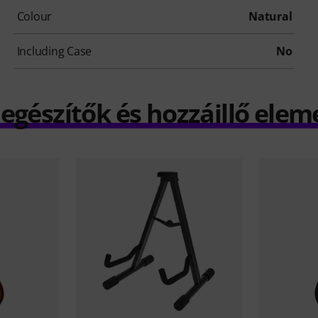
Colour
Natural
Including Case
No
iegészítők és hozzáillő elem