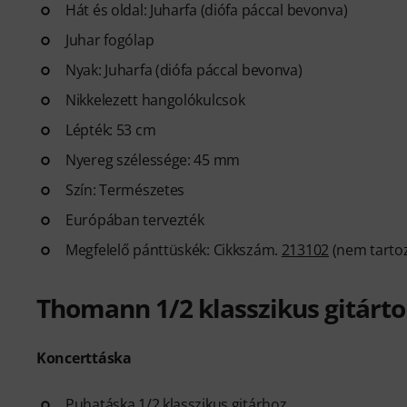
Hát és oldal: Juharfa (diófa páccal bevonva)
Juhar fogólap
Nyak: Juharfa (diófa páccal bevonva)
Nikkelezett hangolókulcsok
Lépték: 53 cm
Nyereg szélessége: 45 mm
Szín: Természetes
Európában tervezték
Megfelelő pánttüskék: Cikkszám.
213102
(nem tarto
Thomann 1/2 klasszikus gitárt
Koncerttáska
Puhatáska 1/2 klasszikus gitárhoz