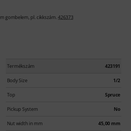
ium gombelem, pl. cikkszám.
426373
Termékszám
423191
Body Size
1/2
Top
Spruce
Pickup System
No
Nut width in mm
45,00 mm