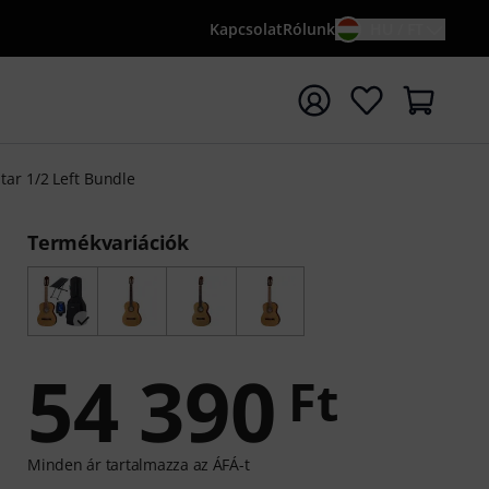
Kapcsolat
Rólunk
HU / FT
sés indítása {searchTerm} keresőszóval
itar 1/2 Left Bundle
Termékvariációk
54 390
Ft
Minden ár tartalmazza az ÁFÁ-t