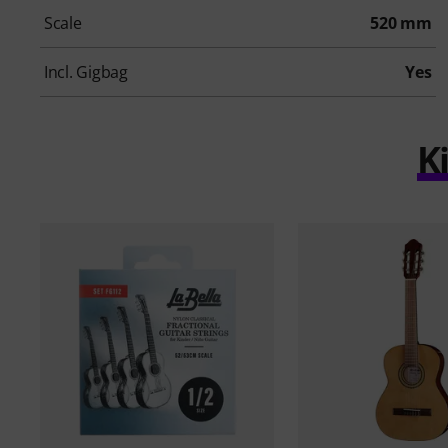
Scale
520 mm
Incl. Gigbag
Yes
K