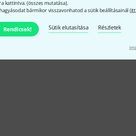
 kattintva. (
összes mutatása
).
hagyásodat bármikor visszavonhatod a sütik beállításainál (
itt
Sütik elutasítása
Részletek
Rendicsek!
Im