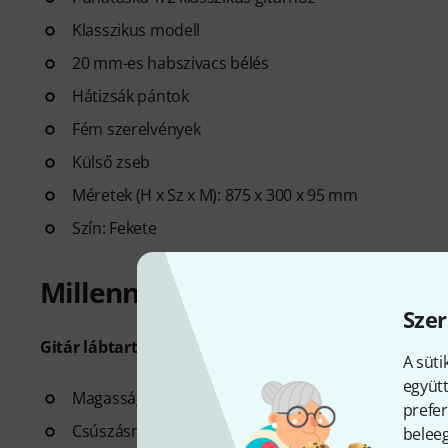
Klasszikus modell
20 mm-es habszivacs bélés
Hátizsák pántok
Fém szerelvények
Külső zseb
Méretek (H x Sz x M): 875 x 300 x 95 mm
Szín: Fekete
Millennium lábtámasz
Szer
Gitár lábtartó
A süti
együtt
Magasságban állítható, 4 nyílással
prefer
Csúszásmentes gumi alátét
beleeg