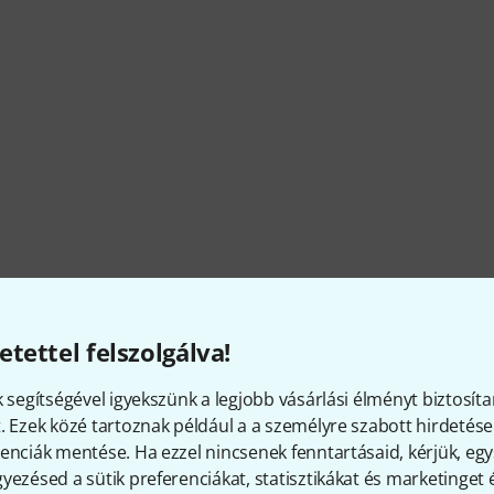
etettel felszolgálva!
k segítségével igyekszünk a legjobb vásárlási élményt biztosíta
. Ezek közé tartoznak például a a személyre szabott hirdetések
enciák mentése. Ha ezzel nincsenek fenntartásaid, kérjük, e
yezésed a sütik preferenciákat, statisztikákat és marketinget