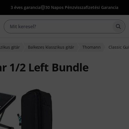
3 éves garancia
30 Napos Pénzvisszafizetési Garancia
Kere
zikus gitár
Balkezes klasszikus gitár
Thomann
Classic Gu
r 1/2 Left Bundle