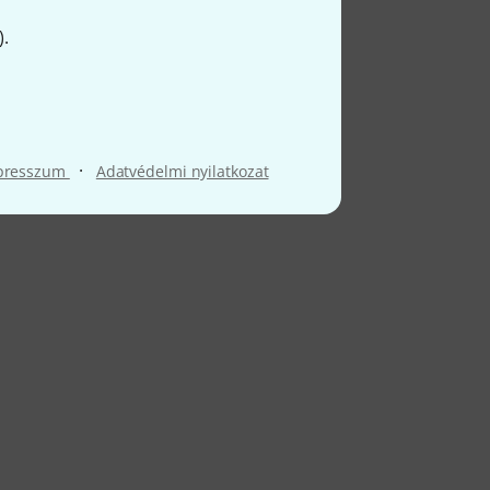
).
·
presszum
Adatvédelmi nyilatkozat