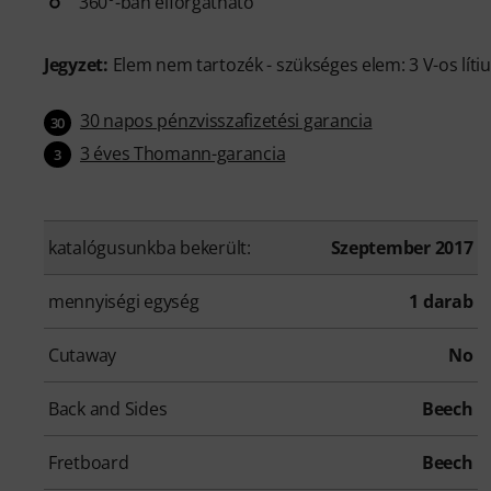
360°-ban elforgatható
Jegyzet:
Elem nem tartozék - szükséges elem: 3 V-os lít
30 napos pénzvisszafizetési garancia
30
3 éves Thomann-garancia
3
katalógusunkba bekerült:
Szeptember 2017
mennyiségi egység
1 darab
Cutaway
No
Back and Sides
Beech
Fretboard
Beech