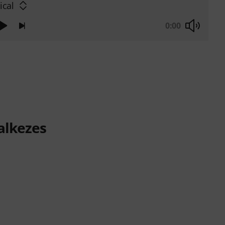
ical
0:00
alkezes