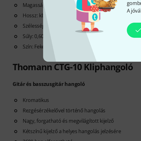
gombra
Magasság állítható 12,5 és 25 cm között
A jóvá
Hossz: kb. 25 cm
Szélesség: kb. 10 cm
Súly: 0,60 kg
Szín: Fekete
Thomann CTG-10 Kliphangoló
Gitár és basszusgitár hangoló
Kromatikus
Rezgésérzékelővel történő hangolás
Nagy, forgatható és megvilágított kijelző
Kétszínű kijelző a helyes hangolás jelzésére