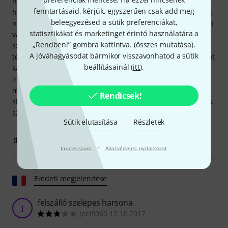
harsonán kezdeni, mert nehéz átállni egy hagyományos
fenntartásaid, kérjük, egyszerűen csak add meg
harsonára. A második szeleppel ellátott harsonánál a váltás
beleegyezésed a sütik preferenciákat,
nem jelent problémát. A minőséget tekintve: a lakk rendben
statisztikákat és marketinget érintő használatára a
van, amennyire három hónap után meg lehet állapítani; a
„Rendben!” gombra kattintva. (
összes mutatása
).
szán kissé karcos, és rendszeres kenést igényel. Az árat
A jóváhagyásodat bármikor visszavonhatod a sütik
tekintve ezt elfogadhatónak találom (de csak három csillagot
beállításainál (
itt
).
kap). A harsonának meglehetősen keskeny a furata, jó az
intonációja, szép és fényes a hangja, és semmivel sem
marad el a többi kezdő hangszertől. Számunkra a vásárlás
Rendicsek!
sikeres volt, mert a fiunk még az első néhány hónap után is
szinte minden nap élvezi a hangszeren való játékot.
Sütik elutasítása
Részletek
5
2
JELENTEM!
·
Impresszum
Adatvédelmi nyilatkozat
Eredeti megjelenítése
felszálló szelepes harsona
J
Joel9060 12.10.2017