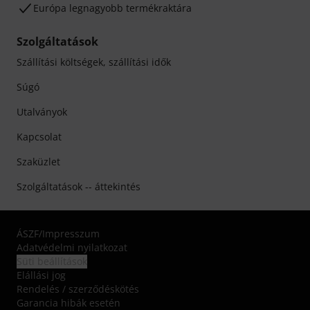
Európa legnagyobb termékraktára
Szolgáltatások
Szállítási költségek, szállítási idők
Súgó
Utalványok
Kapcsolat
Szaküzlet
Szolgáltatások -- áttekintés
ÁSZF
/
Impresszum
Adatvédelmi nyilatkozat
Süti beállítások
Elállási jog
Rendelés / szerződéskötés
Garancia hibák esetén