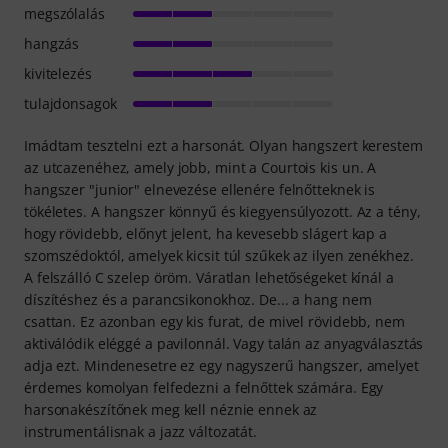
megszólalás
hangzás
kivitelezés
tulajdonsagok
Imádtam tesztelni ezt a harsonát. Olyan hangszert kerestem
az utcazenéhez, amely jobb, mint a Courtois kis un. A
hangszer "junior" elnevezése ellenére felnőtteknek is
tökéletes. A hangszer könnyű és kiegyensúlyozott. Az a tény,
hogy rövidebb, előnyt jelent, ha kevesebb slágert kap a
szomszédoktól, amelyek kicsit túl szűkek az ilyen zenékhez.
A felszálló C szelep öröm. Váratlan lehetőségeket kínál a
díszítéshez és a parancsikonokhoz. De... a hang nem
csattan. Ez azonban egy kis furat, de mivel rövidebb, nem
aktiválódik eléggé a pavilonnál. Vagy talán az anyagválasztás
adja ezt. Mindenesetre ez egy nagyszerű hangszer, amelyet
érdemes komolyan felfedezni a felnőttek számára. Egy
harsonakészítőnek meg kell néznie ennek az
instrumentálisnak a jazz változatát.