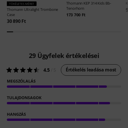
Thomann
KEP 314 Kids Bb-
TÖKÉLETES MÉRET
Tenorhorn
Thomann
Ultralight Trombone
Case
173 700 Ft
30 890 Ft
29
Ügyfelek értékelései
Értékelés leadása most
4.5
/ 5
MEGSZÓLALÁS
TULAJDONSAGOK
HANGZÁS