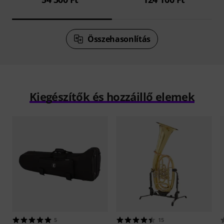
Összehasonlítás
Kiegészítők és hozzáillő elemek
5
15