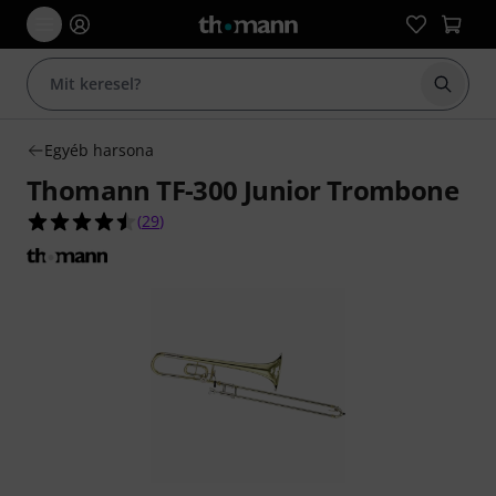
Keresés
Egyéb harsona
Thomann TF-300 Junior Trombone
4.5/5 csillag, összesen 29 értékelés alapján
(
29
)