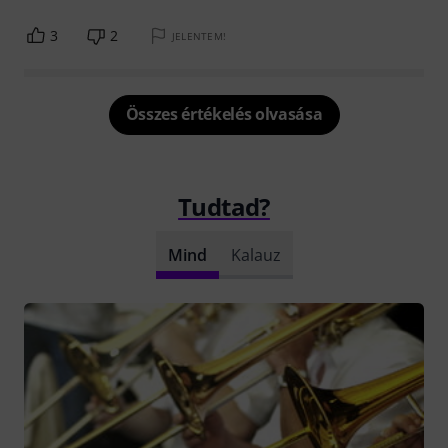
3
2
JELENTEM!
Összes értékelés olvasása
Tudtad?
Mind
Kalauz