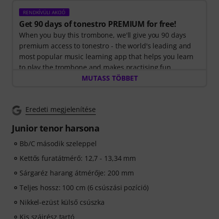
RENDKÍVÜLI AKCIÓ
Get 90 days of tonestro PREMIUM for free!
When you buy this trombone, we'll give you 90 days
premium access to tonestro - the world's leading and
most popular music learning app that helps you learn
to play the trombone and makes practising fun.
Discover the world of music with
MUTASS TÖBBET
60 interactive step-
by-step lessons
, over
400 songs with high-quality
backing music
, and more than
270 targeted exercises
.
Eredeti megjelenítése
The interactive live feedback from tonestro listens to
you as you play, analyses each note played, and
Junior tenor harsona
immediately gives you feedback on pitch and rhythm.
Take the opportunity now to develop your trombone
Bb/C második szeleppel
skills flexibly, effectively and enjoyably - anytime,
Kettős furatátmérő: 12,7 - 13,34 mm
anywhere. No automatic renewal!
Sárgaréz harang átmérője: 200 mm
Teljes hossz: 100 cm (6 csúszási pozíció)
Nikkel-ezüst külső csúszka
Kis szájrész tartó