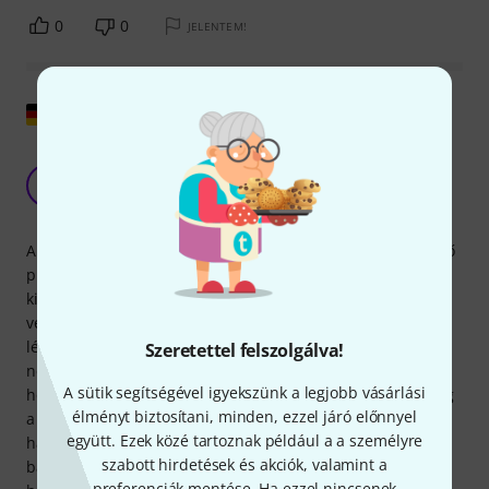
0
0
JELENTEM!
Eredeti megjelenítése
Egy erősen ajánlott gyermekhangszer
verhetetlen áron
Y
Yonno 28.01.2015
A fiunk 7 évesen harsonázni szeretett volna tanulni. Az első
próbálkozásai egy hagyományos tenor harsonával gyorsan
kiderült, hogy a hangszer túl nehéz, és rossz testtartáshoz
vezetett. A második szeleppel ellátott junior harsona
lényegesen könnyebb, rövidebb és könnyebben fogható. A
Szeretettel felszolgálva!
negyedszeleppel ellentétben ennek a lenyomása nem
A sütik segítségével igyekszünk a legjobb vásárlási
hosszabbítja meg a szelep útját, hanem lerövidíti. A C hang
élményt biztosítani, minden, ezzel járó előnnyel
a szokásos módon első pozícióban játszható. Magam is
együtt. Ezek közé tartoznak például a a személyre
harsonás vagyok, és különböző együttesekben és big
szabott hirdetések és akciók, valamint a
bandekben játszom. Nem szeretem a szelepes vagy alt
preferenciák mentése. Ha ezzel nincsenek