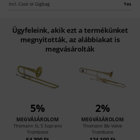
Incl. Case or Gigbag
Yes
Ügyfeleink, akik ezt a termékünket
megnyitották, az alábbiakat is
megvásárolták
5%
2%
MEGVÁSÁROLOM
MEGVÁSÁROLOM
Thomann SL 5 Soprano
Thomann Bb-Valve
Trombone
Trombone
54 300 Ft
124 100 Ft