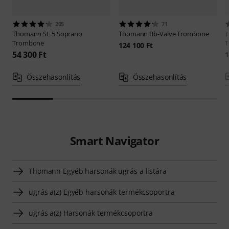
205
71
Thomann
SL 5 Soprano
Thomann
Bb-Valve Trombone
Trombone
T
124 100 Ft
54 300 Ft
1
Összehasonlítás
Összehasonlítás
Smart Navigator
Thomann Egyéb harsonák ugrás a listára
ugrás a(z) Egyéb harsonák termékcsoportra
ugrás a(z) Harsonák termékcsoportra