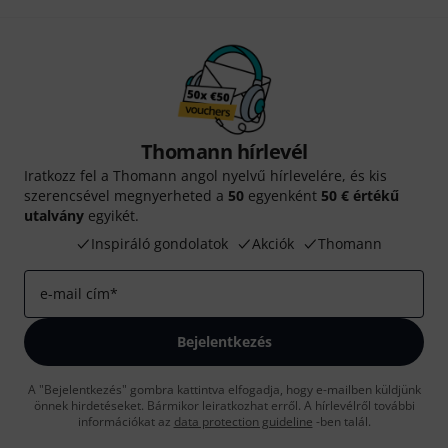
Thomann hírlevél
Iratkozz fel a Thomann angol nyelvű hírlevelére, és kis
szerencsével megnyerheted a
50
egyenként
50 € értékű
utalvány
egyikét.
Inspiráló gondolatok
Akciók
Thomann
e-mail cím
*
Bejelentkezés
A "Bejelentkezés" gombra kattintva elfogadja, hogy e-mailben küldjünk
önnek hirdetéseket. Bármikor leiratkozhat erről. A hírlevélről további
információkat az
data protection guideline
-ben talál.