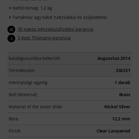
Nettó tömeg: 1,2 kg
Tartalmaz egy tokot hátizsákkal és szájbetéttel
30 napos pénzvisszafizetési garancia
30
3 éves Thomann-garancia
3
katalógusunkba bekerült:
Augusztus 2014
Termékszám
336331
mennyiségi egység
1 darab
Bell (Material)
Brass
Material of the outer slide
Nickel Silver
Bore
12,2 mm
Finish
Clear Lacquered