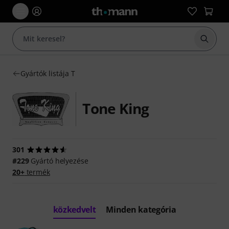
Keresés
Gyártók listája T
Tone King
301
#229
Gyártó helyezése
20+
termék
közkedvelt
Minden kategória