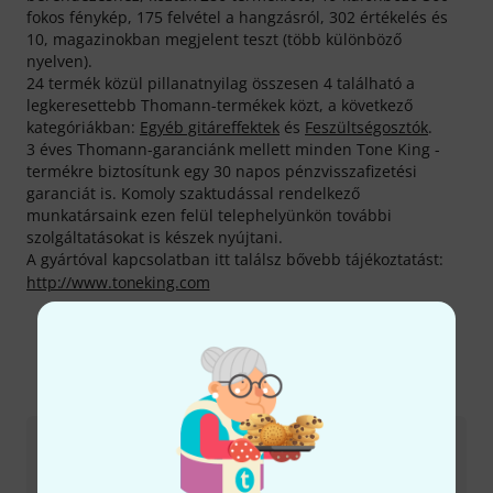
fokos fénykép, 175 felvétel a hangzásról, 302 értékelés és
10, magazinokban megjelent teszt (több különböző
nyelven).
24 termék közül pillanatnyilag összesen 4 található a
legkeresettebb Thomann-termékek közt, a következő
kategóriákban:
Egyéb gitáreffektek
és
Feszültségosztók
.
3 éves Thomann-garanciánk mellett minden Tone King -
termékre biztosítunk egy 30 napos pénzvisszafizetési
garanciát is. Komoly szaktudással rendelkező
munkatársaink ezen felül telephelyünkön további
szolgáltatásokat is készek nyújtani.
A gyártóval kapcsolatban itt találsz bővebb tájékoztatást:
http://www.toneking.com
Még több Tone King