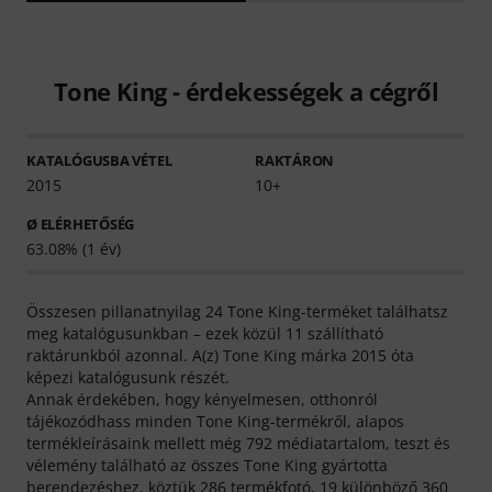
Tone King - érdekességek a cégről
KATALÓGUSBA VÉTEL
RAKTÁRON
2015
10+
Ø ELÉRHETŐSÉG
63.08% (1 év)
Összesen pillanatnyilag 24 Tone King-terméket találhatsz
meg katalógusunkban – ezek közül 11 szállítható
raktárunkból azonnal. A(z) Tone King márka 2015 óta
képezi katalógusunk részét.
Annak érdekében, hogy kényelmesen, otthonról
tájékozódhass minden Tone King-termékről, alapos
termékleírásaink mellett még 792 médiatartalom, teszt és
vélemény található az összes Tone King gyártotta
berendezéshez, köztük 286 termékfotó, 19 különböző 360