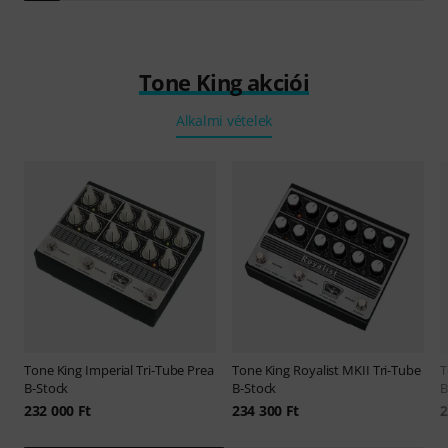
Tone King akciói
Alkalmi vételek
Tone King
Imperial Tri-Tube Prea
Tone King
Royalist MKII Tri-Tube
T
B-Stock
B-Stock
B
232 000 Ft
234 300 Ft
2