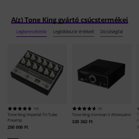
A(z) Tone King gyártó csúcstermékei
Legkeresettebb
Legtöbbször értékelt
Dicsőségfal
102
28
Tone King
Imperial Tri-Tube
Tone King
Ironman II Attenuator
T
Preamp
A
320 362 Ft
250 000 Ft
1