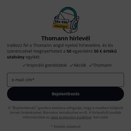
Thomann hírlevél
Iratkozz fel a Thomann angol nyelvű hírlevelére, és kis
szerencsével megnyerheted a
50
egyenként
50 € értékű
utalvány
egyikét.
Inspiráló gondolatok
Akciók
Thomann
e-mail cím
*
Bejelentkezés
A "Bejelentkezés" gombra kattintva elfogadja, hogy e-mailben küldjünk
önnek hirdetéseket. Bármikor leiratkozhat erről. A hírlevélről további
információkat az
data protection guideline
-ben talál.
* Kitöltés kötelező