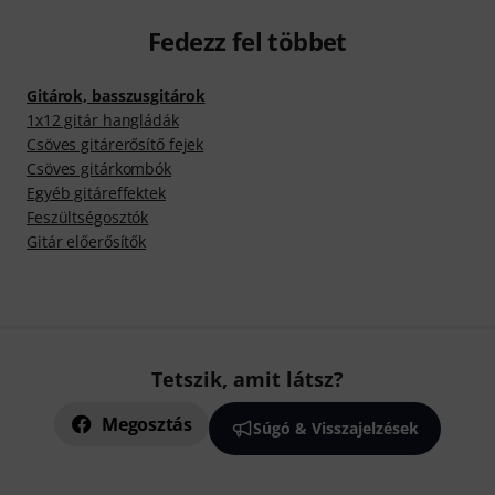
Fedezz fel többet
Gitárok, basszusgitárok
1x12 gitár hangládák
Csöves gitárerősítő fejek
Csöves gitárkombók
Egyéb gitáreffektek
Feszültségosztók
Gitár előerősítők
Tetszik, amit látsz?
Megosztás
Súgó & Visszajelzések