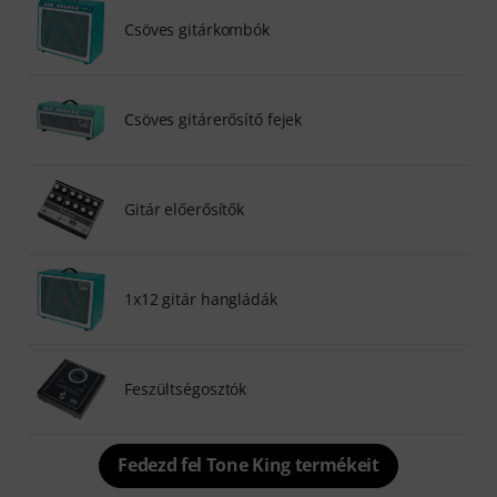
Csöves gitárkombók
Csöves gitárerősítő fejek
Gitár előerősítők
1x12 gitár hangládák
Feszültségosztók
Fedezd fel Tone King termékeit