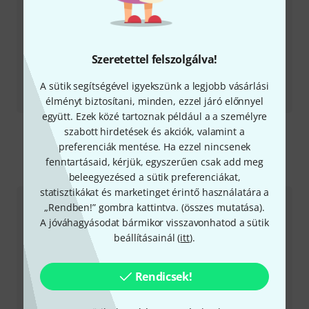
Szeretettel felszolgálva!
Tesztbeszámoló
A sütik segítségével igyekszünk a legjobb vásárlási
Imperial Tri-Tube Preamp
élményt biztosítani, minden, ezzel járó előnnyel
együtt. Ezek közé tartoznak például a a személyre
szabott hirdetések és akciók, valamint a
preferenciák mentése. Ha ezzel nincsenek
fenntartásaid, kérjük, egyszerűen csak add meg
Így érhetsz el minket
beleegyezésed a sütik preferenciákat,
statisztikákat és marketinget érintő használatára a
„Rendben!” gombra kattintva. (
összes mutatása
).
Ügyfélszolgálat - Magyarország
A jóváhagyásodat bármikor visszavonhatod a sütik
beállításainál (
itt
).
Rendicsek!
+49-9546-9223-531