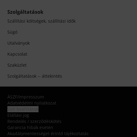
Szolgáltatások
Szállítási költségek, szállítási idők
Súgó
Utalványok
Kapcsolat
Szaküzlet
Szolgáltatások -- áttekintés
ÁSZF
/
Impresszum
Adatvédelmi nyilatkozat
Süti beállítások
Elállási jog
Rendelés / szerződéskötés
Garancia hibák esetén
Akadálymentességet érintő tájékoztatás