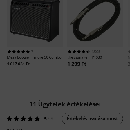
7
18005
Mesa Boogie
Fillmore 50 Combo
the sssnake
IPP1030
M
1 299 Ft
1 017 031 Ft
11
Ügyfelek értékelései
Értékelés leadása most
5
/ 5
KEZELÉS