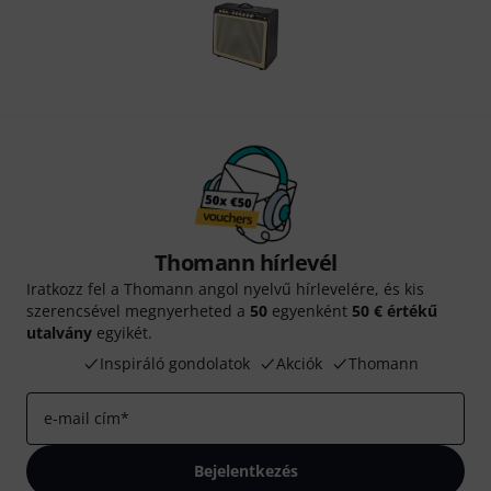
Thomann hírlevél
Iratkozz fel a Thomann angol nyelvű hírlevelére, és kis
szerencsével megnyerheted a
50
egyenként
50 € értékű
utalvány
egyikét.
Inspiráló gondolatok
Akciók
Thomann
e-mail cím
*
Bejelentkezés