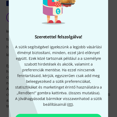
Eredeti megjelenítése
Egy csemege!
S
Shoryuken 03.02.2020
kezelés
Szeretettel felszolgálva!
tulajdonsagok
hangzás
A sütik segítségével igyekszünk a legjobb vásárlási
élményt biztosítani, minden, ezzel járó előnnyel
kivitelezés
együtt. Ezek közé tartoznak például a a személyre
szabott hirdetések és akciók, valamint a
Egyszerűen fogalmazva, imádom. Ez az erősítő kivételes
preferenciák mentése. Ha ezzel nincsenek
hangzást biztosít; újra felfedeztem a gitárjaimat. A két
fenntartásaid, kérjük, egyszerűen csak add meg
csatorna valóban jellegzetes karakterrel rendelkezik, mégis
beleegyezésed a sütik preferenciákat,
nagyon kiegyensúlyozottak. A csillapító nagyon jól működik.
statisztikákat és marketinget érintő használatára a
A vezető csatornán érdemes használni, mert a tiszta
„Rendben!” gombra kattintva. (
összes mutatása
).
csatorna hangerejének csökkentése önmagában is csökkenti
A jóváhagyásodat bármikor visszavonhatod a sütik
az összhangerőt. A csillapító hajlamos egy kicsit zavarossá
beállításainál (
itt
).
tenni a hangzást, ha magas csillapítási szintre van állítva.