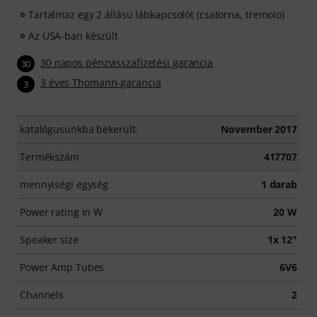
Tartalmaz egy 2 állású lábkapcsolót (csatorna, tremolo)
Az USA-ban készült
30 napos pénzvisszafizetési garancia
30
3 éves Thomann-garancia
3
katalógusunkba bekerült:
November 2017
Termékszám
417707
mennyiségi egység
1 darab
Power rating in W
20 W
Speaker size
1x 12"
Power Amp Tubes
6V6
Channels
2