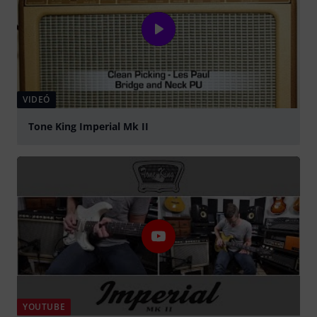
VIDEÓ
Tone King Imperial Mk II
lejátszás
YOUTUBE