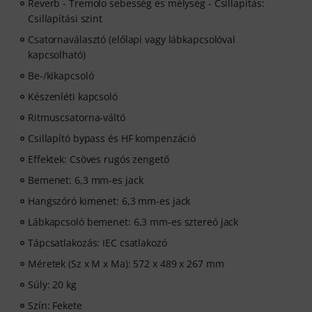
Reverb - Tremolo sebesség és mélység - Csillapítás:
Csillapítási szint
Csatornaválasztó (előlapi vagy lábkapcsolóval
kapcsolható)
Be-/kikapcsoló
Készenléti kapcsoló
Ritmuscsatorna-váltó
Csillapító bypass és HF kompenzáció
Effektek: Csöves rugós zengető
Bemenet: 6,3 mm-es jack
Hangszóró kimenet: 6,3 mm-es jack
Lábkapcsoló bemenet: 6,3 mm-es sztereó jack
Tápcsatlakozás: IEC csatlakozó
Méretek (Sz x M x Ma): 572 x 489 x 267 mm
Súly: 20 kg
Szín: Fekete