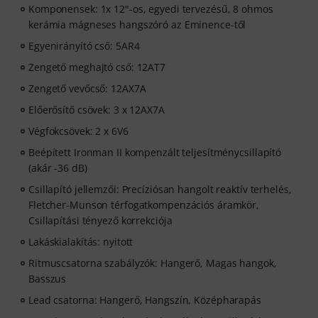
Komponensek: 1x 12"-os, egyedi tervezésű, 8 ohmos
kerámia mágneses hangszóró az Eminence-től
Egyenirányító cső: 5AR4
Zengető meghajtó cső: 12AT7
Zengető vevőcső: 12AX7A
Előerősítő csövek: 3 x 12AX7A
Végfokcsövek: 2 x 6V6
Beépített Ironman II kompenzált teljesítménycsillapító
(akár -36 dB)
Csillapító jellemzői: Precíziósan hangolt reaktív terhelés,
Fletcher-Munson térfogatkompenzációs áramkör,
Csillapítási tényező korrekciója
Lakáskialakítás: nyitott
Ritmuscsatorna szabályzók: Hangerő, Magas hangok,
Basszus
Lead csatorna: Hangerő, Hangszín, Középharapás