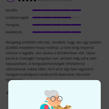
kezelés
tulajdonsagok
hangzás
kivitelezés
Rengeteg erősítőm volt már. Amellett, hogy van egy további
JCM800 modellem heavy rockhoz, a Tone King Imperial
messze a legjobb, ami valaha a birtokomban volt. Olyan
kerek és homogén hangzása van, amilyet még soha nem
tapasztaltam. A hangzáslehetőségek hihetetlenül
változatosak, sokkal több, mint amit egy ilyen egyszerű
hangszínszabályozó rendszertől elvárnánk. Abszolút
elsőrangú!
18
3
JELENTEM!