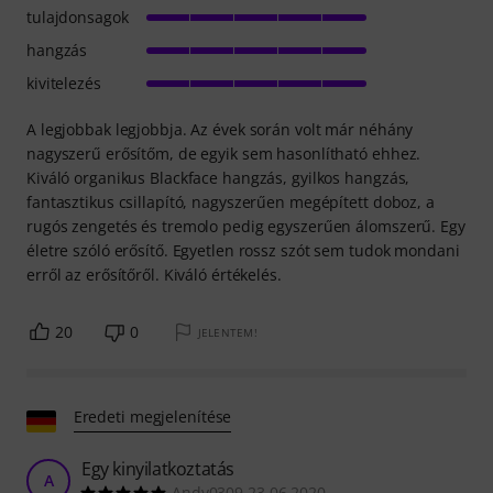
tulajdonsagok
hangzás
kivitelezés
A legjobbak legjobbja. Az évek során volt már néhány
nagyszerű erősítőm, de egyik sem hasonlítható ehhez.
Kiváló organikus Blackface hangzás, gyilkos hangzás,
fantasztikus csillapító, nagyszerűen megépített doboz, a
rugós zengetés és tremolo pedig egyszerűen álomszerű. Egy
életre szóló erősítő. Egyetlen rossz szót sem tudok mondani
erről az erősítőről. Kiváló értékelés.
20
0
JELENTEM!
Eredeti megjelenítése
Egy kinyilatkoztatás
A
Andy0309 23.06.2020