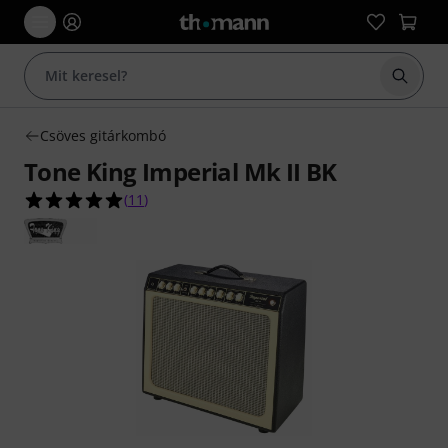
Keresés
Csöves gitárkombó
Tone King Imperial Mk II BK
5.0/5 csillag, összesen 11 értékelés alapján
(
11
)