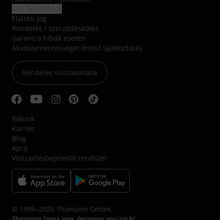
Süti beállítások
Elállási jog
Rendelés / szerződéskötés
Garancia hibák esetén
Akadálymentességet érintő tájékoztatás
Rendelés visszavonása
Rólunk
Karrier
Blog
Apró
Visszaélésbejelentő rendszer
© 1996–2026 Thomann GmbH.
Thomann loves you, because you rock!