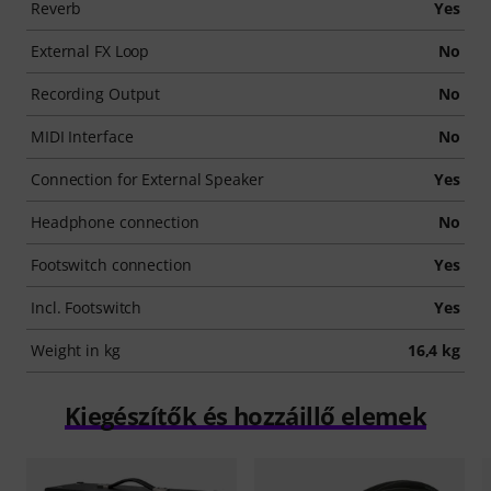
Reverb
Yes
External FX Loop
No
Recording Output
No
MIDI Interface
No
Connection for External Speaker
Yes
Headphone connection
No
Footswitch connection
Yes
Incl. Footswitch
Yes
Weight in kg
16,4 kg
Kiegészítők és hozzáillő elemek