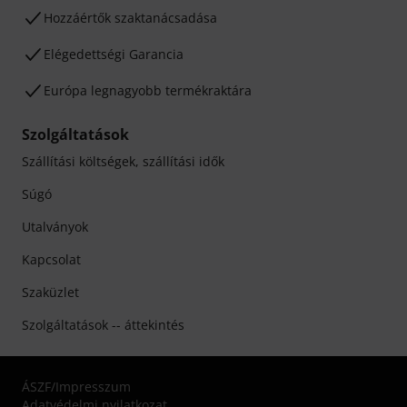
Hozzáértők szaktanácsadása
Elégedettségi Garancia
Európa legnagyobb termékraktára
Szolgáltatások
Szállítási költségek, szállítási idők
Súgó
Utalványok
Kapcsolat
Szaküzlet
Szolgáltatások -- áttekintés
ÁSZF
/
Impresszum
Adatvédelmi nyilatkozat