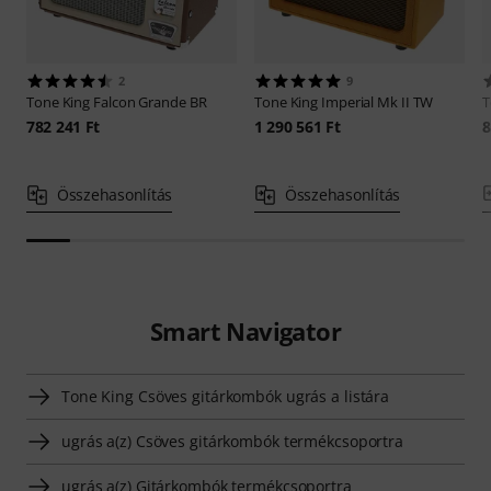
2
9
Tone King
Falcon Grande BR
Tone King
Imperial Mk II TW
T
782 241 Ft
1 290 561 Ft
8
Összehasonlítás
Összehasonlítás
Smart Navigator
Tone King Csöves gitárkombók ugrás a listára
ugrás a(z) Csöves gitárkombók termékcsoportra
ugrás a(z) Gitárkombók termékcsoportra