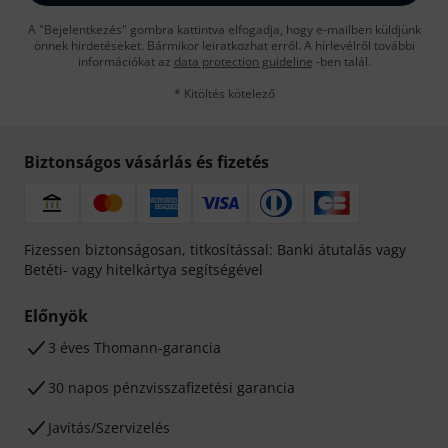
A "Bejelentkezés" gombra kattintva elfogadja, hogy e-mailben küldjünk
önnek hirdetéseket. Bármikor leiratkozhat erről. A hírlevélről további
információkat az
data protection guideline
-ben talál.
* Kitöltés kötelező
Biztonságos vásárlás és fizetés
Fizessen biztonságosan, titkosítással: Banki átutalás vagy
Betéti- vagy hitelkártya segítségével
Előnyök
3 éves Thomann-garancia
30 napos pénzvisszafizetési garancia
Javítás/Szervizelés