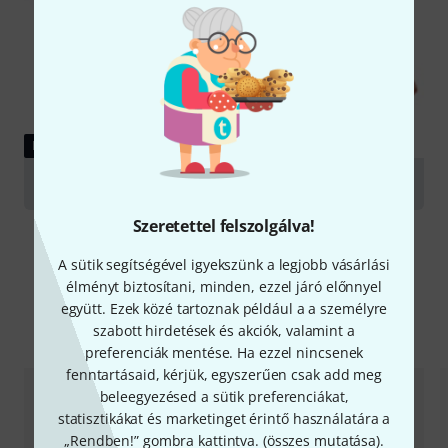
KALAUZ
Violas
Szeretettel felszolgálva!
A sütik segítségével igyekszünk a legjobb vásárlási
élményt biztosítani, minden, ezzel járó előnnyel
együtt. Ezek közé tartoznak például a a személyre
Alternatívák összevetése
szabott hirdetések és akciók, valamint a
preferenciák mentése. Ha ezzel nincsenek
fenntartásaid, kérjük, egyszerűen csak add meg
beleegyezésed a sütik preferenciákat,
statisztikákat és marketinget érintő használatára a
„Rendben!” gombra kattintva. (
összes mutatása
).