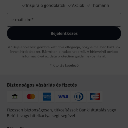
Inspiráló gondolatok
Akciók
Thomann
e-mail cím
*
Bejelentkezés
A "Bejelentkezés" gombra kattintva elfogadja, hogy e-mailben küldjünk
önnek hirdetéseket. Bármikor leiratkozhat erről. A hírlevélről további
információkat az
data protection guideline
-ben talál.
* Kitöltés kötelező
Biztonságos vásárlás és fizetés
Fizessen biztonságosan, titkosítással: Banki átutalás vagy
Betéti- vagy hitelkártya segítségével