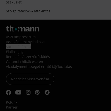
Szaküzlet
Szolgáltatások -- áttekintés
ÁSZF
/
Impresszum
Adatvédelmi nyilatkozat
Süti beállítások
Elállási jog
Rendelés / szerződéskötés
Garancia hibák esetén
Akadálymentességet érintő tájékoztatás
Rendelés visszavonása
Rólunk
Karrier