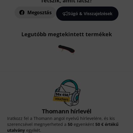
Tetszik, amit látsz?
Megosztás
Súgó & Visszajelzések
Legutóbb megtekintett termékek
Thomann hírlevél
Iratkozz fel a Thomann angol nyelvű hírlevelére, és kis
szerencsével megnyerheted a
50
egyenként
50 € értékű
utalvány
egyikét.