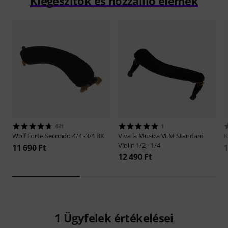
Kiegészítők és hozzáillő elemek
431
1
Wolf
Forte Secondo 4/4 -3/4 BK
Viva la Musica
VLM Standard
Violin 1/2 - 1/4
11 690 Ft
1
12 490 Ft
1
Ügyfelek értékelései