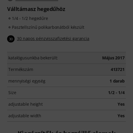
Válltámasz hegedűhöz
1/4 - 1/2 hegedűre
Pasztellszínű polikarbonátból készült
30 napos pénzvisszafizetési garancia
30
katalógusunkba bekerült:
Május 2017
Termékszám
413721
mennyiségi egység
1 darab
Size
1/2 - 1/4
adjustable height
Yes
adjustable width
Yes