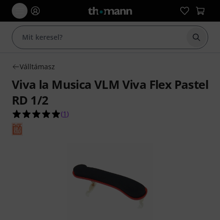
Keresés
Válltámasz
Viva la Musica VLM Viva Flex Pastel
RD 1/2
5.0/5 csillag, összesen 1 értékelés alapján
(
1
)