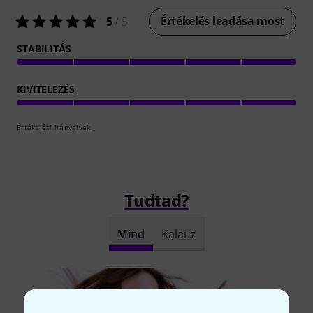
Értékelés leadása most
5
/ 5
STABILITÁS
KIVITELEZÉS
Értékelési irányelvek
Tudtad?
Mind
Kalauz