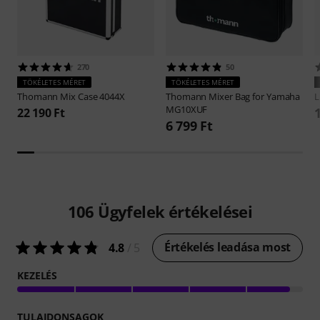
270
50
TÖKÉLETES MÉRET
TÖKÉLETES MÉRET
Thomann
Mix Case 4044X
Thomann
Mixer Bag for Yamaha
L
MG10XUF
22 190 Ft
6 799 Ft
106
Ügyfelek értékelései
Értékelés leadása most
4.8
/ 5
KEZELÉS
TULAJDONSAGOK