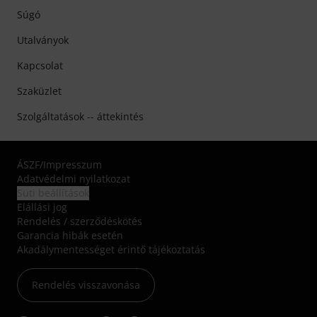
Súgó
Utalványok
Kapcsolat
Szaküzlet
Szolgáltatások -- áttekintés
ÁSZF
/
Impresszum
Adatvédelmi nyilatkozat
Süti beállítások
Elállási jog
Rendelés / szerződéskötés
Garancia hibák esetén
Akadálymentességet érintő tájékoztatás
Rendelés visszavonása