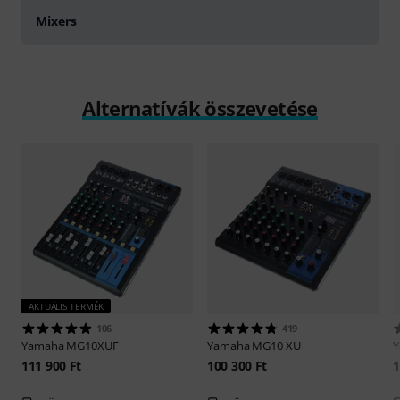
Mixers
Alternatívák összevetése
AKTUÁLIS TERMÉK
106
419
Yamaha
MG10XUF
Yamaha
MG10 XU
111 900 Ft
100 300 Ft
1