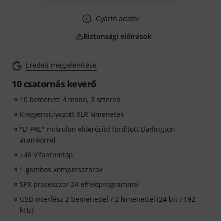
Gyártó adatai
Biztonsági előírások
Eredeti megjelenítése
10 csatornás keverő
10 bemenet: 4 mono, 3 sztereó
Kiegyensúlyozott XLR kimenetek
"D-PRE" mikrofon előerősítő fordított Darlington
áramkörrel
+48 V fantomtáp
1 gombos kompresszorok
SPX processzor 24 effektprogrammal
USB interfész 2 bemenettel / 2 kimenettel (24 bit / 192
kHz)