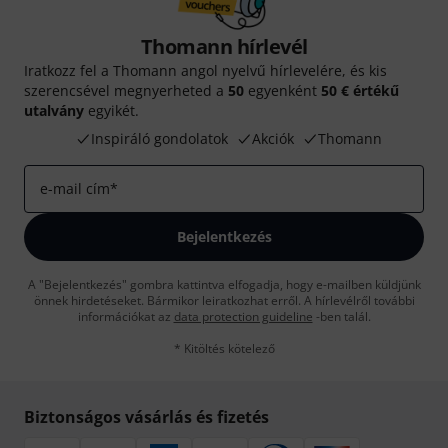
Thomann hírlevél
Iratkozz fel a Thomann angol nyelvű hírlevelére, és kis
szerencsével megnyerheted a
50
egyenként
50 € értékű
utalvány
egyikét.
Inspiráló gondolatok
Akciók
Thomann
e-mail cím
*
Bejelentkezés
A "Bejelentkezés" gombra kattintva elfogadja, hogy e-mailben küldjünk
önnek hirdetéseket. Bármikor leiratkozhat erről. A hírlevélről további
információkat az
data protection guideline
-ben talál.
* Kitöltés kötelező
Biztonságos vásárlás és fizetés