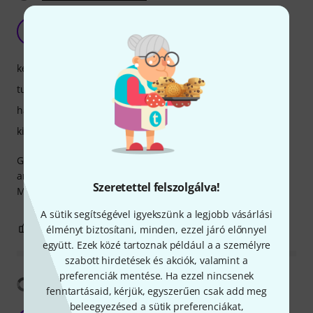
Yamaha MG10UF
T
tomgun 02.08.2021
kezelés
tulajdonsagok
hangzás
kivitelezés
Good mixer, very good pre amps for acoustic instruments
and vocal. I use it that way.
Szeretettel felszolgálva!
Maybe I trade this for a Yamaha MG16 UF.
A sütik segítségével igyekszünk a legjobb vásárlási
0
0
JELENTEM!
élményt biztosítani, minden, ezzel járó előnnyel
együtt. Ezek közé tartoznak például a a személyre
szabott hirdetések és akciók, valamint a
preferenciák mentése. Ha ezzel nincsenek
Fordítás megjelenítése
fenntartásaid, kérjük, egyszerűen csak add meg
beleegyezésed a sütik preferenciákat,