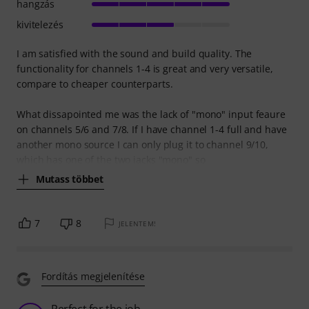
hangzás
kivitelezés
I am satisfied with the sound and build quality. The
functionality for channels 1-4 is great and very versatile,
compare to cheaper counterparts.
What dissapointed me was the lack of "mono" input feaure
on channels 5/6 and 7/8. If I have channel 1-4 full and have
another mono source I can only plug it to channel 9/10,
which has one of the two jacks "mono" so
Mutass többet
7
8
JELENTEM!
Fordítás megjelenítése
Perfect for the job