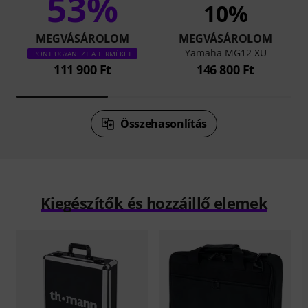
53%
10%
MEGVÁSÁROLOM
MEGVÁSÁROLOM
Yamaha MG12 XU
PONT UGYANEZT A TERMÉKET
111 900 Ft
146 800 Ft
Összehasonlítás
Kiegészítők és hozzáillő elemek