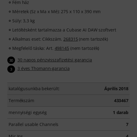
Fém ház
Méretek (Sz x Ma x Mé): 275 x 110 x 390 mm
Súly: 3,3 kg
Letöltésként tartalmazza a Cubase AI DAW szoftvert
Alkalmas eset: Cikkszám.
268315
(nem tartozék)
Megfelelő táska: Art.
498145
(nem tartozék)
30 napos pénzvisszafizetési garancia
30
3 éves Thomann-garancia
3
katalógusunkba bekerült:
Április 2018
Termékszám
433467
mennyiségi egység
1 darab
Parallel usable Channels
7
Mic Ins
4