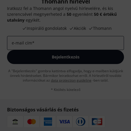
Thomann hírlevél
Iratkozz fel a Thomann angol nyelvű hírlevelére, és kis
szerencsével megnyerheted a
50
egyenként
50 € értékű
utalvány
egyikét.
Inspiráló gondolatok
Akciók
Thomann
e-mail cím
*
Bejelentkezés
A "Bejelentkezés" gombra kattintva elfogadja, hogy e-mailben küldjünk
önnek hirdetéseket. Bármikor leiratkozhat erről. A hírlevélről további
információkat az
data protection guideline
-ben talál.
* Kitöltés kötelező
Biztonságos vásárlás és fizetés