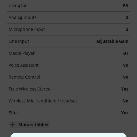
Using for
PA
Analog Inputs
2
Microphone Input
2
Line Input
adjustable Gain
Media Player
BT
Voice Assistant
No
Remote Control
No
True Wireless Stereo
Yes
Wireless Mic Handhleld / Headset
No
Effect
Yes
Mutass többet