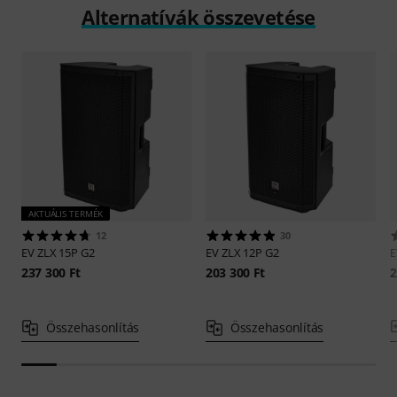
Alternatívák összevetése
AKTUÁLIS TERMÉK
12
30
EV
ZLX 15P G2
EV
ZLX 12P G2
237 300 Ft
203 300 Ft
2
Összehasonlítás
Összehasonlítás