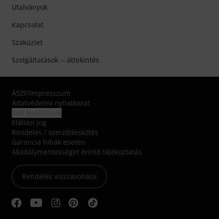
Utalványok
Kapcsolat
Szaküzlet
Szolgáltatások -- áttekintés
ÁSZF
/
Impresszum
Adatvédelmi nyilatkozat
Süti beállítások
Elállási jog
Rendelés / szerződéskötés
Garancia hibák esetén
Akadálymentességet érintő tájékoztatás
Rendelés visszavonása