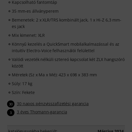
Kapcsolható fantomtáp
35 mm-es állványperem
Bemenetek: 2 x XLR/TRS kombinált jack, 1 x Hi-Z 6,3 mm-
es jack
Mix kimenet: XLR
Könnyű kezelés a QuickSmart mobilalkalmazással és az
intuitív Electro-Voice felhasználói felülettel
Valódi vezeték nélküli sztereó kapcsolat két ZLX hangszóró
között
Méretek (Sz x Ma x Mé): 423 x 698 x 383 mm
Súly: 17 kg
Szín: Fekete
30 napos pénzvisszafizetési garancia
30
3 éves Thomann-garancia
3
katalógusunkba bekerült:
Március 2024