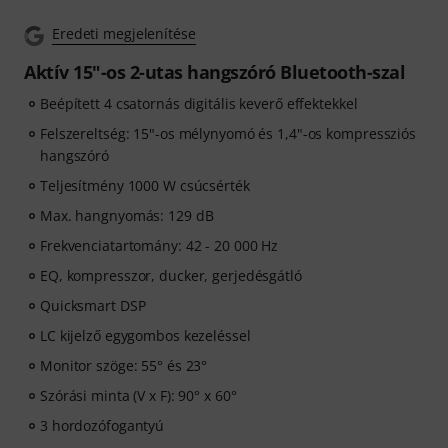
Eredeti megjelenítése
Aktív 15"-os 2-utas hangszóró Bluetooth-szal
Beépített 4 csatornás digitális keverő effektekkel
Felszereltség: 15"-os mélynyomó és 1,4"-os kompressziós
hangszóró
Teljesítmény 1000 W csúcsérték
Max. hangnyomás: 129 dB
Frekvenciatartomány: 42 - 20 000 Hz
EQ, kompresszor, ducker, gerjedésgátló
Quicksmart DSP
LC kijelző egygombos kezeléssel
Monitor szöge: 55° és 23°
Szórási minta (V x F): 90° x 60°
3 hordozófogantyú