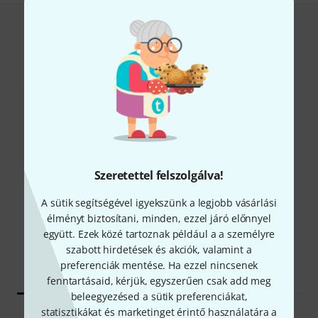
Ügyfeleink, akik ezt a termékünket
megnyitották, az alábbiakat is
megvásárolták
Szeretettel felszolgálva!
31%
17%
A sütik segítségével igyekszünk a legjobb vásárlási
élményt biztosítani, minden, ezzel járó előnnyel
MEGVÁSÁROLOM
MEGVÁSÁROLOM
együtt. Ezek közé tartoznak például a a személyre
EV ZLX 12P G2
szabott hirdetések és akciók, valamint a
PONT UGYANEZT A TERMÉKET
237 300 Ft
203 300 Ft
preferenciák mentése. Ha ezzel nincsenek
fenntartásaid, kérjük, egyszerűen csak add meg
beleegyezésed a sütik preferenciákat,
statisztikákat és marketinget érintő használatára a