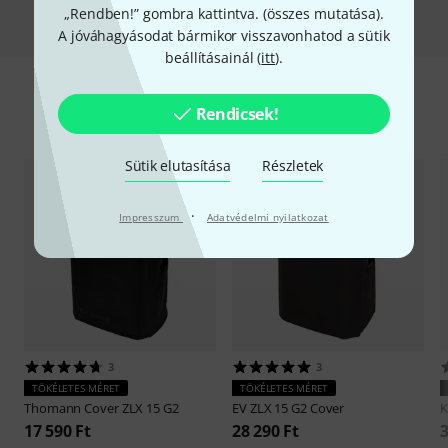
Összehasonlítás
„Rendben!” gombra kattintva. (
összes mutatása
).
A jóváhagyásodat bármikor visszavonhatod a sütik
beállításainál (
itt
).
Rendicsek!
Kiegészítők és hozzáillő elemek
Sütik elutasítása
Részletek
·
Impresszum
Adatvédelmi nyilatkozat
3
3
TÖKÉLETES MÉRET
TÖKÉLETES MÉRET
Thomann
Cover ZLX 15 G2
EV
ZLX 15 G2 Cover
17 590 Ft
28 290 Ft
3