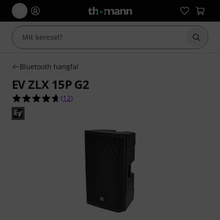
Keresés
Bluetooth hangfal
EV ZLX 15P G2
4.7/5 csillag, összesen 12 értékelés alapján
(
12
)