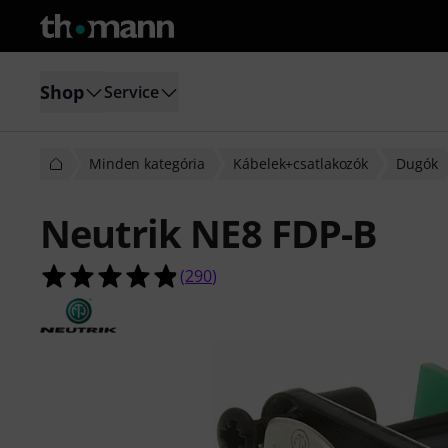
Shop
Service
Minden kategória
Kábelek+csatlakozók
Dugók
Neutrik NE8 FDP-B
4.9/5 csillag, összesen 290 értékelé
(
290
)