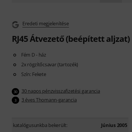
Eredeti megjelenítése
RJ45 Átvezető (beépített aljzat)
Fém D - ház
2x rögzítőcsavar (tartozék)
Szín: Fekete
30 napos pénzvisszafizetési garancia
30
3 éves Thomann-garancia
3
katalógusunkba bekerült:
Június 2005