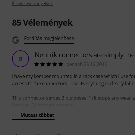
Értékelési irányelvek
85
Vélemények
Fordítás megjelenítése
Neutrik connectors are simply the
B
benash 29.12.2019
I have my kemper mounted in a rack case which I use for
access to the connectors I use. Everything is clearly label
This connector serves 2 purposes! 1) It stops any wear 
kemper. So if anything went
Mutass többet