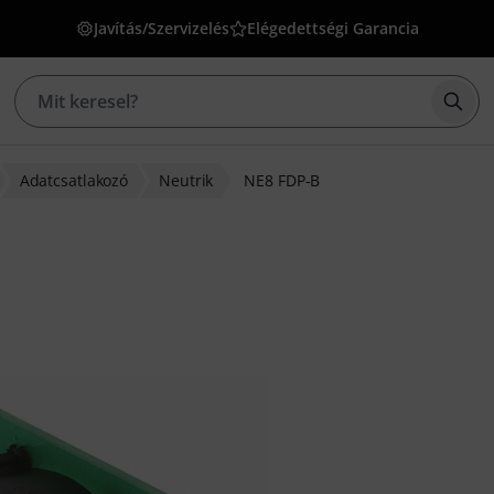
Javítás/Szervizelés
Elégedettségi Garancia
Kere
Adatcsatlakozó
Neutrik
NE8 FDP-B
s alapján