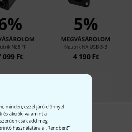
6%
5%
VÁSÁROLOM
MEGVÁSÁROLOM
utrik NE8 FF
Neutrik NA USB-3-B
7 099 Ft
4 190 Ft
ni, minden, ezzel járó előnnyel
 és akciók, valamint a
gyszerűen csak add meg
 érintő használatára a „Rendben!”