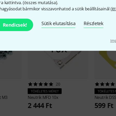
iegészítők és hozzáillő elem
 kattintva. (
összes mutatása
).
hagyásodat bármikor visszavonhatod a sütik beállításainál (
itt
Sütik elutasítása
Részletek
Rendicsek!
Im
20
TÖKÉLETES MÉRET
TÖKÉLETES
t M3
Neutrik
MFD 10x
Neutrik
DSS
2 444 Ft
599 Ft