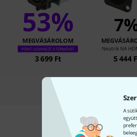
53%
7
MEGVÁSÁROLOM
MEGVÁSÁR
Neutrik NA HD
PONT UGYANEZT A TERMÉKET
3 699 Ft
5 444 F
Szer
A süti
együtt
prefer
beleeg