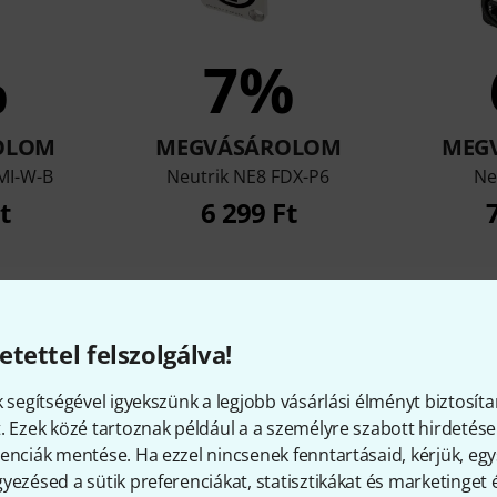
%
7%
OLOM
MEGVÁSÁROLOM
MEG
MI-W-B
Neutrik NE8 FDX-P6
Ne
t
6 299 Ft
Összehasonlítás
etettel felszolgálva!
k segítségével igyekszünk a legjobb vásárlási élményt biztosíta
. Ezek közé tartoznak például a a személyre szabott hirdetések
enciák mentése. Ha ezzel nincsenek fenntartásaid, kérjük, e
yezésed a sütik preferenciákat, statisztikákat és marketinget