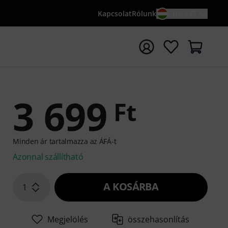
Kapcsolat
Rólunk
HU / FT
sés indítása {searchTerm} keresőszóval
3 699
Ft
Minden ár tartalmazza az ÁFÁ-t
Azonnal szállítható
A KOSÁRBA
1
Megjelölés
összehasonlítás