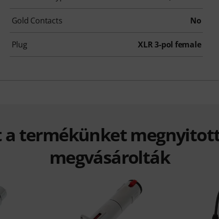
Gold Contacts
No
Plug
XLR 3-pol female
t a termékünket megnyitott
megvásárolták