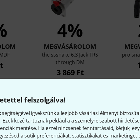
%
4%
OLOM
MEGVÁSÁROLOM
MEG
 MDF
the sssnake 6,3 Jack TRS
pro sn
through DM
t
3 869 Ft
etettel felszolgálva!
Összehasonlítás
k segítségével igyekszünk a legjobb vásárlási élményt biztosíta
. Ezek közé tartoznak például a a személyre szabott hirdetések
enciák mentése. Ha ezzel nincsenek fenntartásaid, kérjük, e
yezésed a sütik preferenciákat, statisztikákat és marketinget