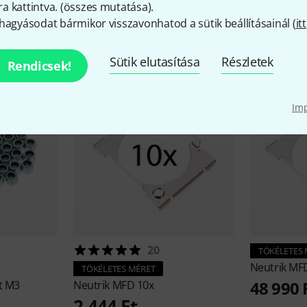
 kattintva. (
összes mutatása
).
hagyásodat bármikor visszavonhatod a sütik beállításainál (
itt
iegészítők és hozzáillő elem
Sütik elutasítása
Részletek
Rendicsek!
Im
20
TÖKÉLETES
Neutrik
MFD
TÖKÉLETES MÉRET
48 990 
t M3
Neutrik
MFD 10x
2 444 Ft