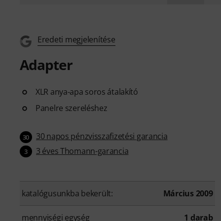
Eredeti megjelenítése
Adapter
XLR anya-apa soros átalakító
Panelre szereléshez
30 napos pénzvisszafizetési garancia
30
3 éves Thomann-garancia
3
katalógusunkba bekerült:
Március 2009
mennyiségi egység
1 darab