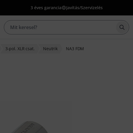
3 éves garancia
Javítás/Szervizelés
Kere
3-pol. XLR csat.
Neutrik
NA3 FDM
s alapján