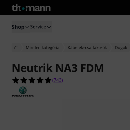
Shop
Service
Minden kategória
Kábelek+csatlakozók
Dugók
Neutrik NA3 FDM
4.9/5 csillag, összesen 743 értékelé
(
743
)