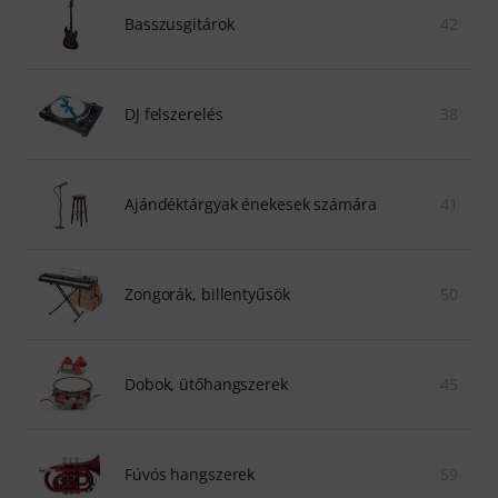
Basszusgitárok
42
DJ felszerelés
38
Ajándéktárgyak énekesek számára
41
Zongorák, billentyűsök
50
Dobok, ütőhangszerek
45
Fúvós hangszerek
59