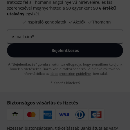
Iratkozz fel a Thomann angol nyelvű hírlevelére, és kis
szerencsével megnyerheted a
50
egyenként
50 € értékű
utalvány
egyikét.
Inspiráló gondolatok
Akciók
Thomann
e-mail cím
*
Bejelentkezés
A "Bejelentkezés" gombra kattintva elfogadja, hogy e-mailben küldjünk
önnek hirdetéseket. Bármikor leiratkozhat erről. A hírlevélről további
információkat az
data protection guideline
-ben talál.
* Kitöltés kötelező
Biztonságos vásárlás és fizetés
Fizessen biztonságosan, titkosítással: Banki átutalás vagy