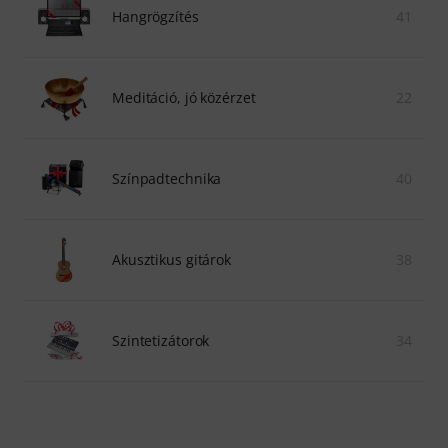
Hangrögzítés
41
Meditáció, jó közérzet
22
Színpadtechnika
40
Akusztikus gitárok
38
Szintetizátorok
34