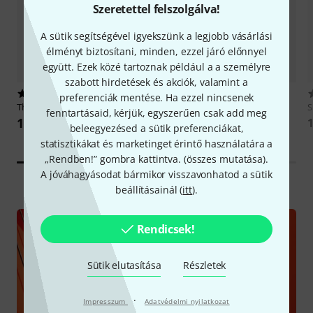
Szeretettel felszolgálva!
A sütik segítségével igyekszünk a legjobb vásárlási
élményt biztosítani, minden, ezzel járó előnnyel
együtt. Ezek közé tartoznak például a a személyre
szabott hirdetések és akciók, valamint a
17522
2689
preferenciák mentése. Ha ezzel nincsenek
Thomann
CTG-10 Clip Tuner
the t.bone
HD 200
S
fenntartásaid, kérjük, egyszerűen csak add meg
1 848 Ft
7 699 Ft
1
beleegyezésed a sütik preferenciákat,
statisztikákat és marketinget érintő használatára a
„Rendben!” gombra kattintva. (
összes mutatása
).
A jóváhagyásodat bármikor visszavonhatod a sütik
beállításainál (
itt
).
Rendicsek!
Ajándékutalvány barátok,
ismerősök számára
Sütik elutasítása
Részletek
·
Impresszum
Adatvédelmi nyilatkozat
Utalvány kiválasztása