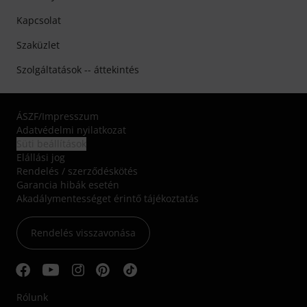
Kapcsolat
Szaküzlet
Szolgáltatások -- áttekintés
ÁSZF
/
Impresszum
Adatvédelmi nyilatkozat
Süti beállítások
Elállási jog
Rendelés / szerződéskötés
Garancia hibák esetén
Akadálymentességet érintő tájékoztatás
Rendelés visszavonása
Rólunk