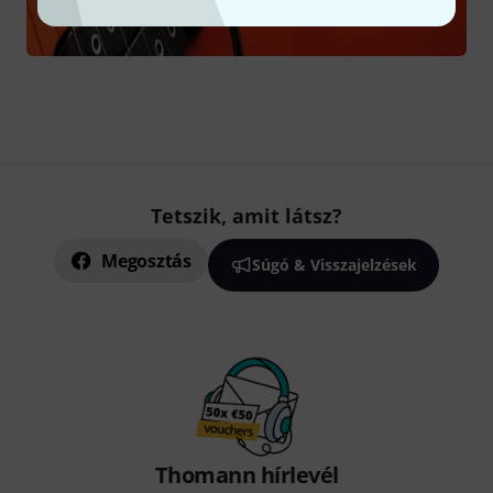
Tetszik, amit látsz?
Megosztás
Súgó & Visszajelzések
Thomann hírlevél