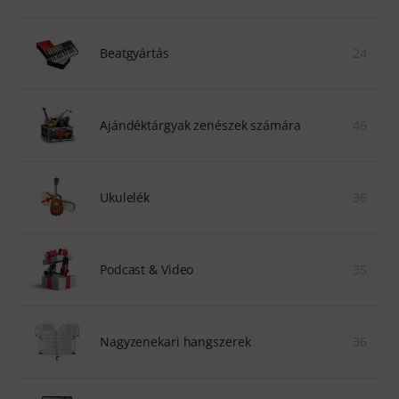
Beatgyártás
24
Ajándéktárgyak zenészek számára
46
Ukulelék
36
Podcast & Video
35
Nagyzenekari hangszerek
36