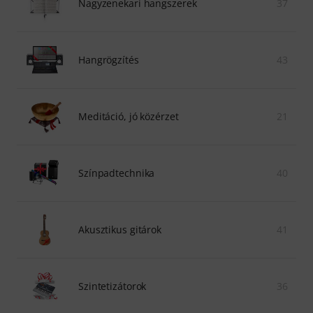
Nagyzenekari hangszerek
37
Hangrögzítés
43
Meditáció, jó közérzet
21
Színpadtechnika
40
Akusztikus gitárok
41
Szintetizátorok
36