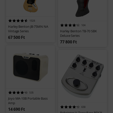
1528
104
Harley Benton JB-75MN NA
Vintage Series
Harley Benton TB-70 SBK
Deluxe Series
67 500 Ft
77 800 Ft
535
Joyo MA-10B Portable Bass
Amp
658
14 690 Ft
Behringer V-Tone Bass BDI21