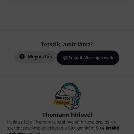
Tetszik, amit látsz?
Megosztás
Súgó & Visszajelzések
Thomann hírlevél
Iratkozz fel a Thomann angol nyelvű hírlevelére, és kis
szerencsével megnyerheted a
50
egyenként
50 € értékű
utalvány
egyikét.