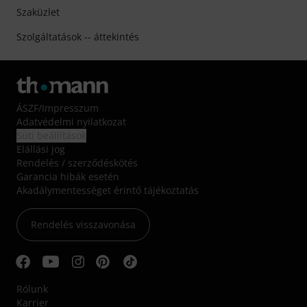
Szaküzlet
Szolgáltatások -- áttekintés
ÁSZF
/
Impresszum
Adatvédelmi nyilatkozat
Süti beállítások
Elállási jog
Rendelés / szerződéskötés
Garancia hibák esetén
Akadálymentességet érintő tájékoztatás
Rendelés visszavonása
Rólunk
Karrier