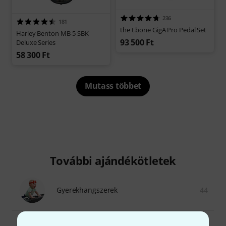
236
181
the t.bone GigA Pro Pedal Set
Harley Benton MB-5 SBK
93 500 Ft
Deluxe Series
58 300 Ft
Mutass többet
További ajándékötletek
Gyerekhangszerek
44