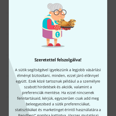
Elektromos gitárok
36
Basszusgitárok
42
DJ felszerelés
38
Szeretettel felszolgálva!
Ajándéktárgyak énekesek számára
40
A sütik segítségével igyekszünk a legjobb vásárlási
élményt biztosítani, minden, ezzel járó előnnyel
együtt. Ezek közé tartoznak például a a személyre
Zongorák, billentyűsök
49
szabott hirdetések és akciók, valamint a
preferenciák mentése. Ha ezzel nincsenek
fenntartásaid, kérjük, egyszerűen csak add meg
beleegyezésed a sütik preferenciákat,
Dobok, ütőhangszerek
47
statisztikákat és marketinget érintő használatára a
„Rendben!” gombra kattintva. (
összes mutatása
).