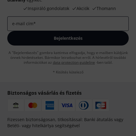
Inspiráló gondolatok
Akciók
Thomann
e-mail cím
*
Bejelentkezés
A "Bejelentkezés" gombra kattintva elfogadja, hogy e-mailben küldjünk
önnek hirdetéseket. Bármikor leiratkozhat erről. A hírlevélről további
információkat az
data protection guideline
-ben talál.
* Kitöltés kötelező
Biztonságos vásárlás és fizetés
Fizessen biztonságosan, titkosítással: Banki átutalás vagy
Betéti- vagy hitelkártya segítségével