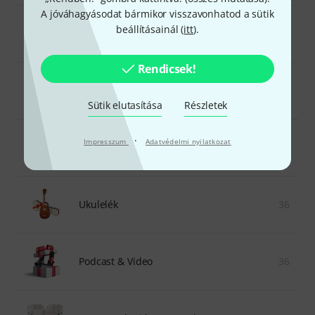
A jóváhagyásodat bármikor visszavonhatod a sütik
beállításainál (
itt
).
Fúvós hangszerek
59
Rendicsek!
Beatgyártás
24
Sütik elutasítása
Részletek
·
Impresszum
Adatvédelmi nyilatkozat
Ajándéktárgyak zenészek számára
46
Ukulelék
36
Podcast & Video
36