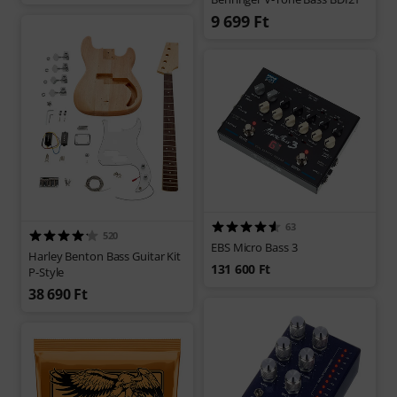
9 699 Ft
63
520
EBS Micro Bass 3
Harley Benton Bass Guitar Kit
131 600 Ft
P-Style
38 690 Ft