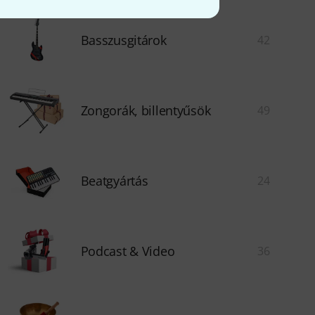
Basszusgitárok
42
Zongorák, billentyűsök
49
Beatgyártás
24
Podcast & Video
36