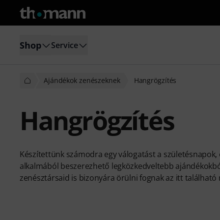
Shop
Service
Ajándékok zenészeknek
Hangrögzítés
Hangrögzítés
Készítettünk számodra egy válogatást a születésnapok, 
alkalmából beszerezhető legközkedveltebb ajándékokból
zenésztársaid is bizonyára örülni fognak az itt találhat