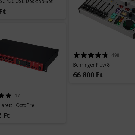
 SC 420 USB Desktop-Set
Ft
490
Behringer Flow 8
66 800 Ft
17
Clarett+ OctoPre
 Ft