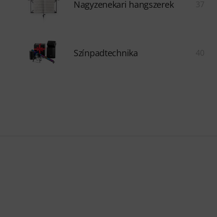
Nagyzenekari hangszerek
37
Színpadtechnika
40