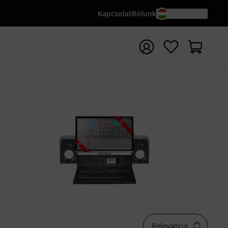
Kapcsolat
Rólunk
HU / FT
sés indítása {searchTerm} keresőszóval
Relevancia