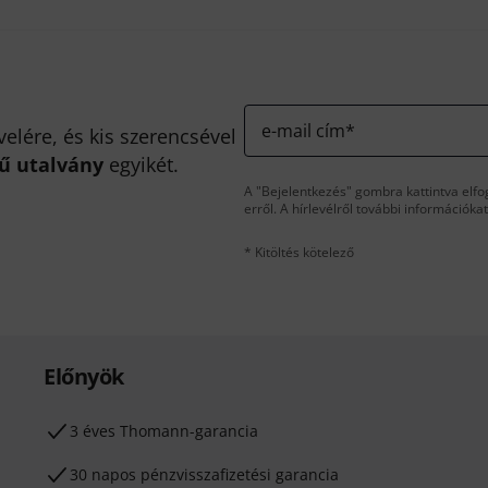
e-mail cím
*
velére, és kis szerencsével
kű utalvány
egyikét.
A "Bejelentkezés" gombra kattintva elfo
erről. A hírlevélről további információka
* Kitöltés kötelező
Előnyök
3 éves Thomann-garancia
30 napos pénzvisszafizetési garancia