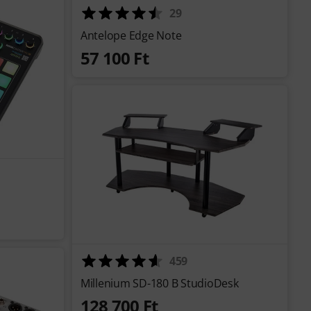
29
Antelope Edge Note
57 100 Ft
459
Millenium SD-180 B StudioDesk
128 700 Ft