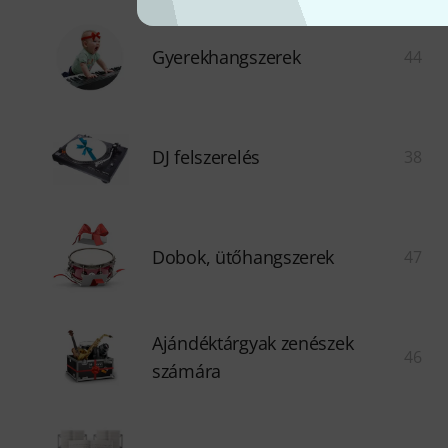
Gyerekhangszerek
44
DJ felszerelés
38
Dobok, ütőhangszerek
47
Ajándéktárgyak zenészek
46
számára