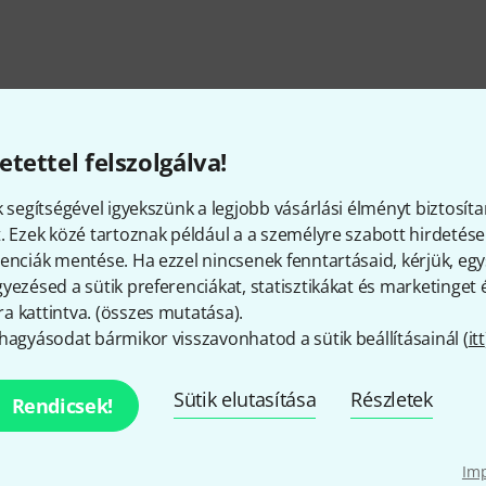
etettel felszolgálva!
k segítségével igyekszünk a legjobb vásárlási élményt biztosíta
Mutass többet
. Ezek közé tartoznak például a a személyre szabott hirdetések
enciák mentése. Ha ezzel nincsenek fenntartásaid, kérjük, e
yezésed a sütik preferenciákat, statisztikákat és marketinget
 kattintva. (
összes mutatása
).
hagyásodat bármikor visszavonhatod a sütik beállításainál (
itt
Sütik elutasítása
Részletek
Rendicsek!
További ajándékötletek
Im