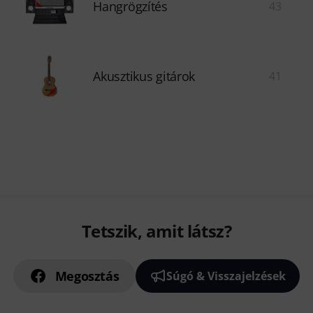
Hangrögzítés
43
Akusztikus gitárok
41
Tetszik, amit látsz?
Megosztás
Súgó & Visszajelzések