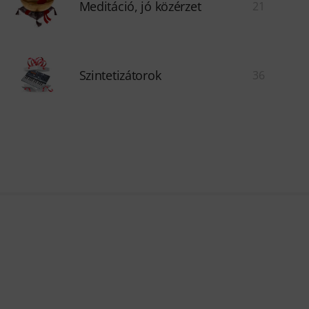
Meditáció, jó közérzet
21
Szintetizátorok
36