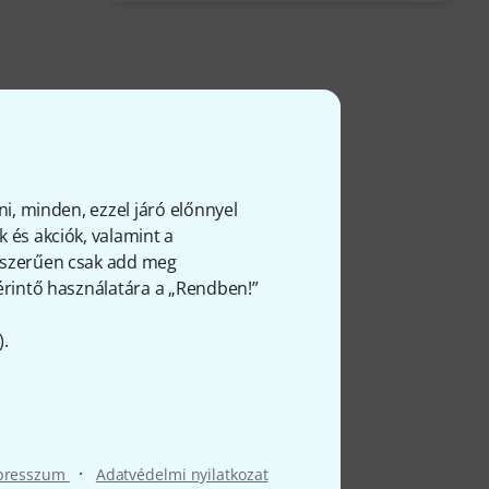
ni, minden, ezzel járó előnnyel
 és akciók, valamint a
gyszerűen csak add meg
 érintő használatára a „Rendben!”
).
·
presszum
Adatvédelmi nyilatkozat