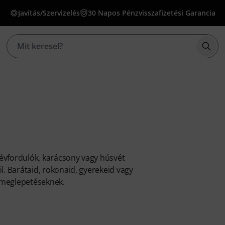
Javítás/Szervizelés
30 Napos Pénzvisszafizetési Garancia
Kere
évfordulók, karácsony vagy húsvét
. Barátaid, rokonaid, gyerekeid vagy
ó meglepetéseknek.