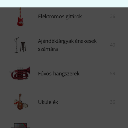
Elektromos gitárok
36
Ajándéktárgyak énekesek
40
számára
Fúvós hangszerek
59
Ukulelék
36