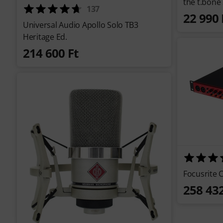
the t.bone
137
22 990 
Universal Audio Apollo Solo TB3
Heritage Ed.
214 600 Ft
Focusrite 
258 432