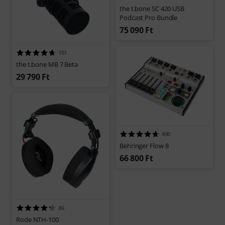
the t.bone SC 420 USB
Podcast Pro Bundle
75 090 Ft
151
the t.bone MB 7 Beta
29 790 Ft
490
Behringer Flow 8
66 800 Ft
86
Rode NTH-100