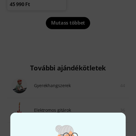
45 990 Ft
Mutass többet
További ajándékötletek
Gyerekhangszerek
44
Elektromos gitárok
36
Basszusgitárok
42