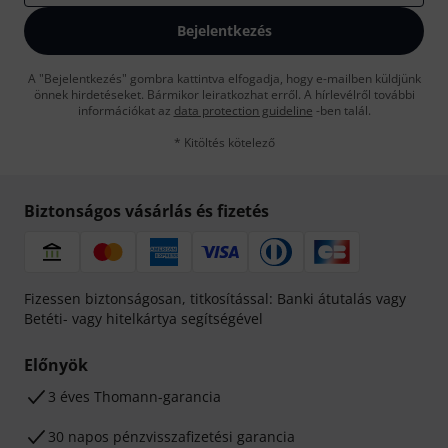
Bejelentkezés
A "Bejelentkezés" gombra kattintva elfogadja, hogy e-mailben küldjünk
önnek hirdetéseket. Bármikor leiratkozhat erről. A hírlevélről további
információkat az
data protection guideline
-ben talál.
* Kitöltés kötelező
Biztonságos vásárlás és fizetés
Fizessen biztonságosan, titkosítással: Banki átutalás vagy
Betéti- vagy hitelkártya segítségével
Előnyök
3 éves Thomann-garancia
30 napos pénzvisszafizetési garancia