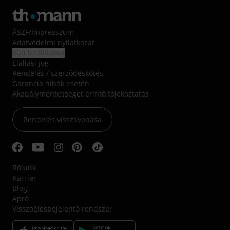
ÁSZF
/
Impresszum
Adatvédelmi nyilatkozat
Süti beállítások
Elállási jog
Rendelés / szerződéskötés
Garancia hibák esetén
Akadálymentességet érintő tájékoztatás
Rendelés visszavonása
Rólunk
Karrier
Blog
Apró
Visszaélésbejelentő rendszer