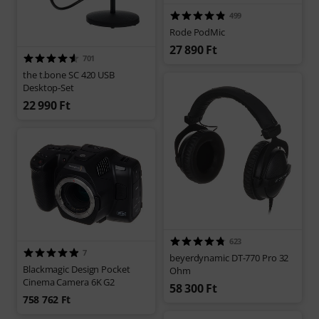
499
Rode PodMic
27 890 Ft
701
the t.bone SC 420 USB
Desktop-Set
22 990 Ft
623
7
beyerdynamic DT-770 Pro 32
Blackmagic Design Pocket
Ohm
Cinema Camera 6K G2
58 300 Ft
758 762 Ft