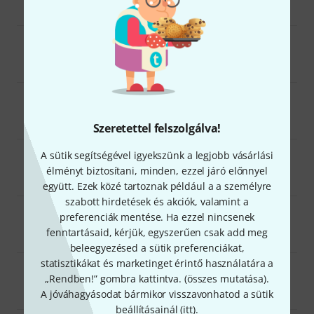
DJ felszerelés
38
Ajándéktárgyak énekesek számára
40
Szeretettel felszolgálva!
A sütik segítségével igyekszünk a legjobb vásárlási
Zongorák, billentyűsök
49
élményt biztosítani, minden, ezzel járó előnnyel
együtt. Ezek közé tartoznak például a a személyre
szabott hirdetések és akciók, valamint a
preferenciák mentése. Ha ezzel nincsenek
Dobok, ütőhangszerek
47
fenntartásaid, kérjük, egyszerűen csak add meg
beleegyezésed a sütik preferenciákat,
statisztikákat és marketinget érintő használatára a
„Rendben!” gombra kattintva. (
összes mutatása
).
Fúvós hangszerek
59
A jóváhagyásodat bármikor visszavonhatod a sütik
beállításainál (
itt
).