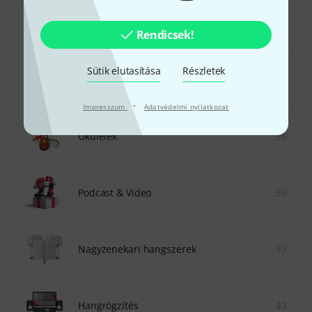
Beatgyártás
24
Rendicsek!
Sütik elutasítása
Részletek
Ajándéktárgyak zenészek számára
46
·
Impresszum
Adatvédelmi nyilatkozat
Ukulelék
36
Podcast & Video
36
Nagyzenekari hangszerek
37
Hangrögzítés
43