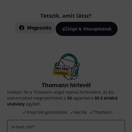
Tetszik, amit látsz?
Megosztás
Súgó & Visszajelzések
Thomann hírlevél
Iratkozz fel a Thomann angol nyelvű hírlevelére, és kis
szerencsével megnyerheted a
50
egyenként
50 € értékű
utalvány
egyikét.
Inspiráló gondolatok
Akciók
Thomann
e-mail cím
*