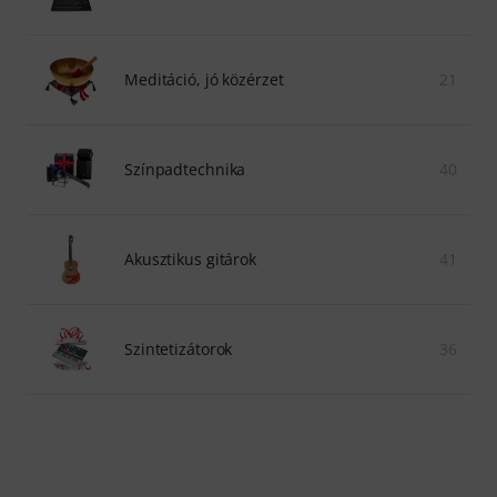
Meditáció, jó közérzet
21
Színpadtechnika
40
Akusztikus gitárok
41
Szintetizátorok
36