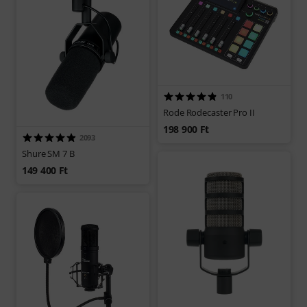
110
Rode Rodecaster Pro II
198 900 Ft
2093
Shure SM 7 B
149 400 Ft