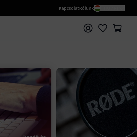
Kapcsolat
Rólunk
HU / FT
sés indítása {searchTerm} keresőszóval