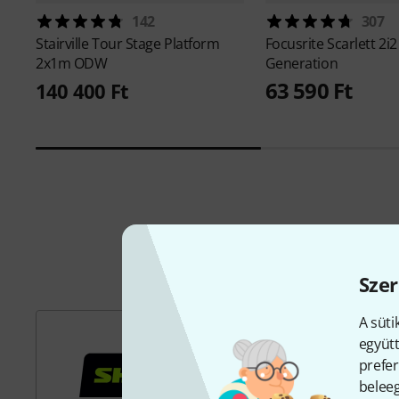
142
307
Stairville
Tour Stage Platform
Focusrite
Scarlett 2i2
2x1m ODW
Generation
63 590 Ft
140 400 Ft
Szer
A süti
együtt
prefer
beleeg