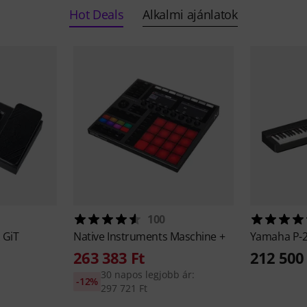
Hot Deals
Alkalmi ajánlatok
100
 GiT
Native Instruments
Maschine +
Yamaha
P-
263 383 Ft
212 500 
30 napos legjobb ár:
-12%
297 721 Ft