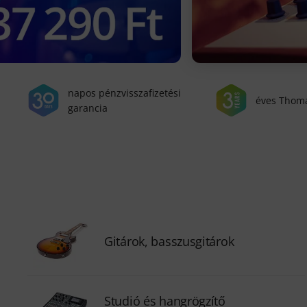
napos pénzvisszafizetési
éves Thom
garancia
Gitárok, basszusgitárok
Studió és hangrögzítő