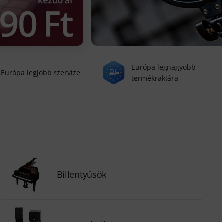
Európa legnagyobb
Európa legjobb szervíze
termékraktára
Billentyűsök