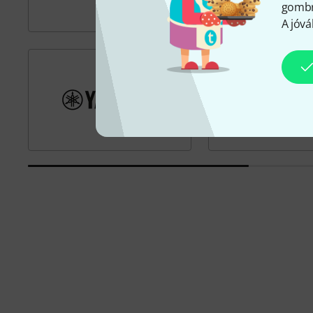
gombra
A jóvá