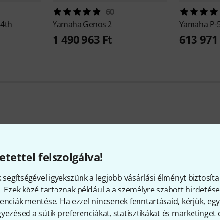
60
 4th
Yamaha
Genos 2
Yamaha
P-
1 490 963 Ft
613 971 
Közkedvelt gyártók
etettel felszolgálva!
k segítségével igyekszünk a legjobb vásárlási élményt biztosíta
. Ezek közé tartoznak például a a személyre szabott hirdetések
enciák mentése. Ha ezzel nincsenek fenntartásaid, kérjük, e
yezésed a sütik preferenciákat, statisztikákat és marketinget