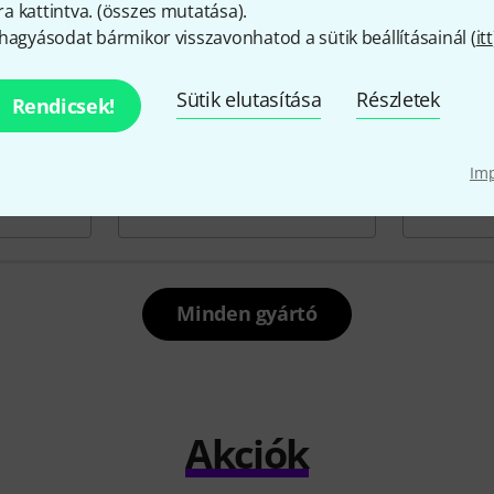
 kattintva. (
összes mutatása
).
hagyásodat bármikor visszavonhatod a sütik beállításainál (
itt
Sütik elutasítása
Részletek
Rendicsek!
Im
Minden gyártó
Akciók