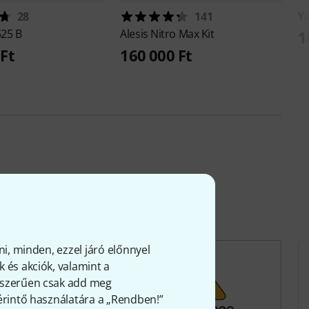
Y
28
141
525 B
Alesis
Nitro Max Kit
1
Ft
160 000 Ft
ni, minden, ezzel járó előnnyel
 és akciók, valamint a
gyszerűen csak add meg
 érintő használatára a „Rendben!”