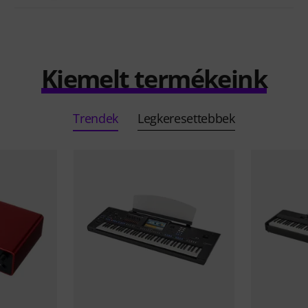
Kiemelt termékeink
Trendek
Legkeresettebbek