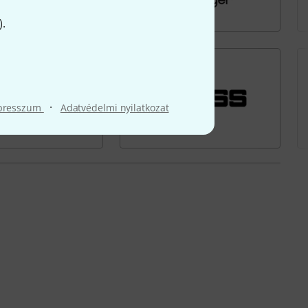
).
·
presszum
Adatvédelmi nyilatkozat