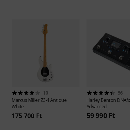
10
56
Marcus Miller
Z3-4 Antique
Harley Benton
DNAfx
White
Advanced
59 990 Ft
175 700 Ft