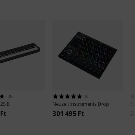
76
8
225 B
Neuzeit Instruments
Drop
M
Ft
301 495 Ft
2